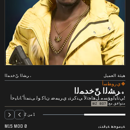
هيئة العميل
ﮦﺮﺸﻟﺍ ﻦّﺧﺪﻤﻟﺍ
ﻱﺭﻮﻄﺳﺃ
ﮦﺮﺸﻟﺍ ﻦّﺧﺪﻤﻟﺍ
!ﻲﺗﺎﻴﻟﻭﺆﺴﻣ ﻞﻫﺎﺠﺗﻷ ﻲﻨﻛﺮﺘﻳ ﻱﺮﻴﻤﺿ ﻥﺎﻛ ﻮﻟ ﻰﻨﻤﺗﺃ ًﺎﻧﺎﻴﺣﺃ
متوافق مع:
WZ
BO7
1 من 2
ﺔﻴﻣﻮﺠﻫ ﺔﻴﻗﺪﻨﺑ
M15 MOD 0