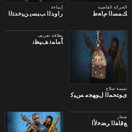
الحركة القاضية
إيماءة
ﻚﻤﺴﻟﺍ ﻡﺎﻌﻃ
ﺭﺍﻭﺪﻟﺍ ﺐﺒﺴﻳ ﻦﻴﺧﺪﺘﻟﺍ
بطاقة تعريف
ﺎًﻣﺎﻤﺗ ﻒﻴﻈﻧ
تميمة سلاح
ﻯﻮﺘﺤﻤﻟﺍ ﻝﻮﻬﺠﻣ ﺲﻴﻛ
شعار
ﻊﻗﺎﻔﻟﺍ ﺮﻀﺧﻷﺍ