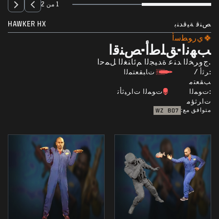
1 من 2
ﺺﻨﻗ ﺔﻴﻗﺪﻨﺑ
HAWKER HX
ﻱﺭﻮﻄﺳﺃ
ﺐﻬﻧﺍ-ﻖﻠﻃﺃ-ﺺﻨﻗﺍ
.ﺝﻭﺮﺨﻟﺍ ﺪﻨﻋ ﺓﺪﻴﺠﻟﺍ ﻢﺋﺎﻨﻐﻟﺍ ﻞﻤﺣﺍ
:ﺮﺛﺃ /
ﺕﺎﺒﻘﻌﺘﻤﻟﺍ
ﺐﻘﻌﺘﻣ
:ﺕﻮﻤﻟﺍ
ﺕﻮﻤﻟﺍ ﺕﺍﺮﻴﺛﺄﺗ
ﺕﺍﺮﺛﺆﻣ
متوافق مع:
WZ
BO7