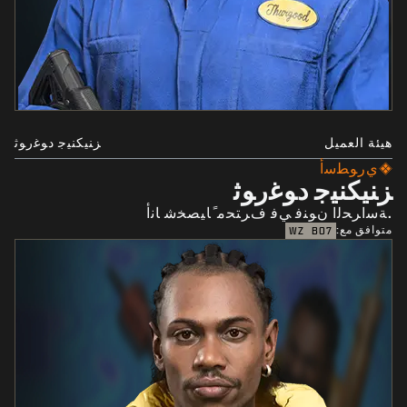
هيئة العميل
ﺰﻨﻴﻜﻨﻴﺟ ﺩﻮﻏﺭﻮﺛ
ﻱﺭﻮﻄﺳﺃ
ﺰﻨﻴﻜﻨﻴﺟ ﺩﻮﻏﺭﻮﺛ
.ﺔﺳﺍﺮﺤﻟﺍ ﻥﻮﻨﻓ ﻲﻓ ﻑﺮﺘﺤﻣ ًﺎﻴﺼﺨﺷ ﺎﻧﺃ
متوافق مع:
WZ
BO7