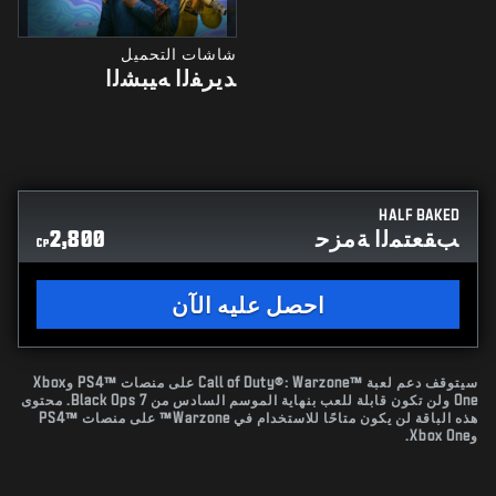
شاشات التحميل
ﺪﻳﺮﻔﻟﺍ ﻪﻴﺒﺸﻟﺍ
HALF BAKED
ﺐﻘﻌﺘﻤﻟﺍ ﺔﻣﺰﺣ
2,800
CP
احصل عليه الآن
سيتوقف دعم لعبة Call of Duty®: Warzone™‎ على منصات PS4™‎ وXbox
One ولن تكون قابلة للعب بنهاية الموسم السادس من Black Ops 7. محتوى
هذه الباقة لن يكون متاحًا للاستخدام في Warzone™ على منصات PS4™‎
وXbox One.