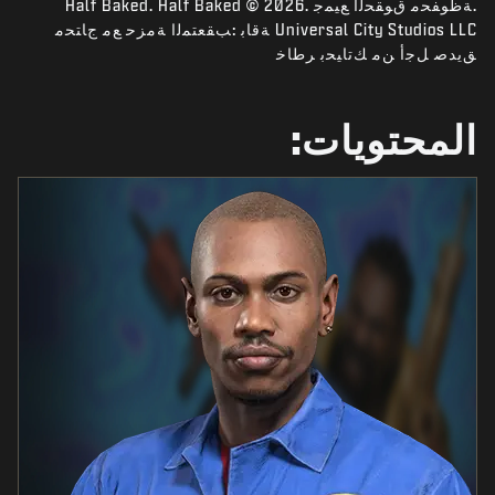
.ﺔﻇﻮﻔﺤﻣ ﻕﻮﻘﺤﻟﺍ ﻊﻴﻤﺟ .Half Baked. Half Baked © 2026
أخبار
Universal City Studios LLC ﺔﻗﺎﺑ :ﺐﻘﻌﺘﻤﻟﺍ ﺔﻣﺰﺣ ﻊﻣ ﺝﺎﺘﺤﻣ
المتجر
ﻖﻳﺪﺻ ﻞﺟﺃ ﻦﻣ ﻚﺗﺎﻴﺤﺑ ﺮﻃﺎﺧ
الرياضات الإلكترونية
المحتويات:
الدعم
|
تسجيل الدخول
إعداد حساب جديد