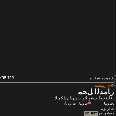
ﺔﻴﻣﻮﺠﻫ ﺔﻴﻗﺪﻨﺑ
K35 ISR
ﻱﺭﻮﻄﺳﺃ
ﺭﺎﻣﺪﻟﺍ ﻞﺤﻣ
.ءﺎﺒﺘﺧﻼﻟ ﺖﻗﻭ ﻻﻭ ﺏﺮﻬﻠﻟ ﻥﺎﻜﻣ ﻻ
:ﺕﻮﻤﻟﺍ
ﺕﻮﻤﻟﺍ ﺕﺍﺮﻴﺛﺄﺗ
ﺕﺍﺮﺛﺆﻣ
متوافق مع:
WZ
BO7