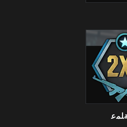
ﻠﻟ XP ﺔﻠﻤﻋ