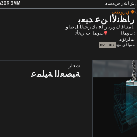
ﺵﺎﺷﺭ ﺱﺪﺴﻣ
AZOR 9MM
ﻱﺭﻮﻄﺳﺃ
ﺭﺎﻈﻧﻷﺍ ﻦﻋ ﺪﻴﻌﺑ
.ﺎًﻣﺩﺎﻗ ﻙﻭﺮﻳ ﻦﻠﻓ ،ﻙﺮﺤﺘﻟﺍ ﻞﺻﺍﻭ
:ﺕﻮﻤﻟﺍ
ﺕﻮﻤﻟﺍ ﺕﺍﺮﻴﺛﺄﺗ
ﺕﺍﺮﺛﺆﻣ
متوافق مع:
WZ
BO7
شعار
ﺔﺒﺼﻌﻟﺍ ﺔﻴﻠﻤﻋ