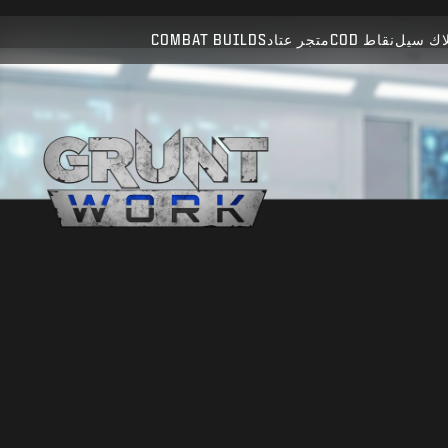
متوافق مع:
WZ
BO7
اك سيل
نقاط COD
متجر عتاد
COMBAT BUILDS
إرسال
تأكيد الشراء
إلغاء
قد تقوم Activision بتحديث أو استبدال أو إزالة محتوى اللعبة
هذا في أي وقت.