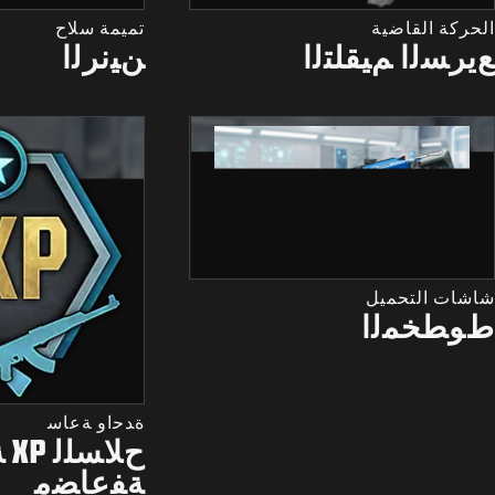
الحركة القاضية
تميمة سلاح
ﻊﻳﺮﺴﻟﺍ ﻢﻴﻘﻠﺘﻟﺍ
ﻦﻴﻧﺮﻟﺍ
شاشات التحميل
ﻁﻮﻄﺨﻤﻟﺍ
ﺓﺪﺣﺍﻭ ﺔﻋﺎﺳ
ﺡﻼﺴ
ﺔﻔﻋﺎﻀﻣ