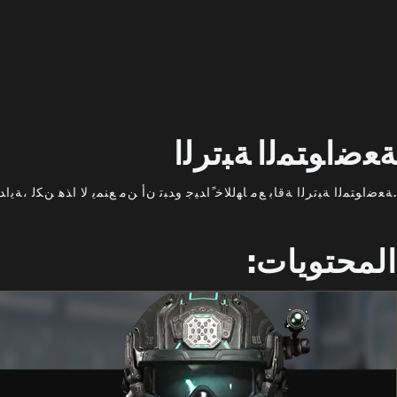
ﺔﻌﺿﺍﻮﺘﻤﻟﺍ ﺔﺒﺗﺮﻟﺍ
.ﺔﻌﺿﺍﻮﺘﻤﻟﺍ ﺔﺒﺗﺮﻟﺍ ﺔﻗﺎﺑ ﻊﻣ ﺎﻬﻟﻼﺧ ًﺍﺪﻴﺟ ﻭﺪﺒﺗ ﻥﺃ ﻦﻣ ﻊﻨﻤﻳ ﻻ ﺍﺬﻫ ﻦﻜﻟ ،ﺔﻳ
المحتويات: