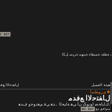
Z
BO7
ﺍﺪﺑ ﺔﻄﻘﻧ ﺔﻤﻴﻈﻋ ﺔﻴﻨﻬﻣ ﺓﺮﻴﺳ ﻞﻜﻟ
هيئة العميل
ﻝﺎﻔﺘﺣﻻﺍ ﻊﻓﺪ
ﻱﺭﻮﻄﺳﺃ
ﻝﺎﻔﺘﺣﻻﺍ ﻊﻓﺪﻣ
.ﻙﺎﻳﺎﺤﺿ ﺍﻮﻧﻮﻜﻳ ﻥﺃ ﻲﻫ ﺓﺎﻴﺤﻟﺍ ﮦﺬﻫ ﻲﻓ ﻢﻫﺩﻮﺟﻭ ﻑﺪﻫ
متوافق مع:
WZ
BO7