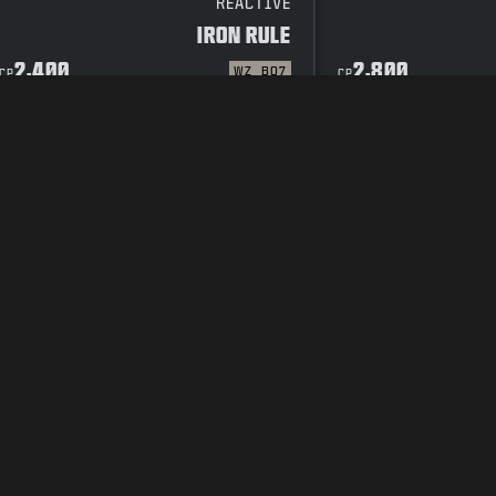
REACTIVE
IRON RULE
2,400
2,800
WZ
BO7
CP
CP
ة الخصوصية
فرص عمل
سياسة ملفات تعريف الارتباط
الدعم
قواعد 