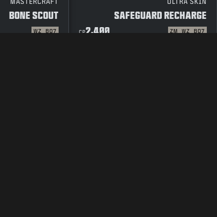
MASTERCRAFT
ULTRA SKIN
BONE SCOUT
SAFEGUARD RECHARGE
2,400
WZ
BO7
ZM
WZ
BO7
CP
المعلومات القانونية
شروط الاستخدام
سياس