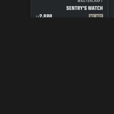
MASTERCRAFT
SENTRY'S WATCH
2,800
WZ
BO7
CP
السلوك
خيارات الخصوصية الخاصة بك