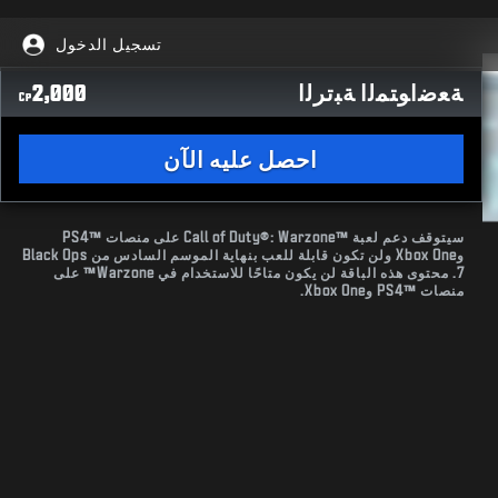
تسجيل الدخول
ﺔﻌﺿﺍﻮﺘﻤﻟﺍ ﺔﺒﺗﺮﻟﺍ
2,000
CP
احصل عليه الآن
سيتوقف دعم لعبة Call of Duty®: Warzone™‎ على منصات PS4™‎
وXbox One ولن تكون قابلة للعب بنهاية الموسم السادس من Black Ops
7. محتوى هذه الباقة لن يكون متاحًا للاستخدام في Warzone™ على
منصات PS4™‎ وXbox One.