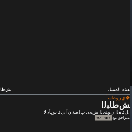
هيئة العميل
ﺶﻃﺎﺒﻟ
ﻱﺭﻮﻄﺳﺃ
ﺶﻃﺎﺒﻟﺍ
.ﻞﺗﺎﻘﻟﺍ ﻥﻮﻨﺠﻟﺍ ﺾﻌﺒﺑ ﺏﺎﺼﺗ ﻥﺃ ﻲﻓ ﺱﺄﺑ ﻻ
متوافق مع:
WZ
BO7