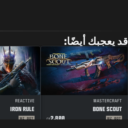
قد يعجبك أيضًا:
REACTIVE
MASTERCRAFT
IRON RULE
BONE SCOUT
2,800
WZ
BO7
WZ
BO7
CP