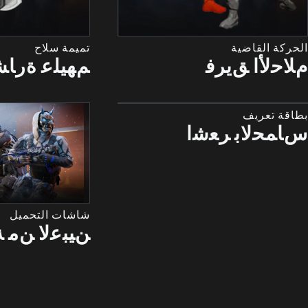
الحركة القاضية
تميمة سلاح
ﻡﻼﺣﻷﺍ ﻖﻳﺮﻓ
ﻢﻬﻴﻠﻋ ﺓﺭﺎﺸ
بطاقة تعريف
ﺱﺎﻤﺤﻟﺎﺑ ﺮﻌﺷﺍ
شاشات التحميل
ﻦﻴﺒﻋﻻ ﻦﻣ ﺔ