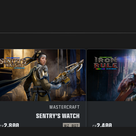
MASTERCRAFT
SENTRY'S WATCH
2,800
2,400
WZ
BO7
CP
CP