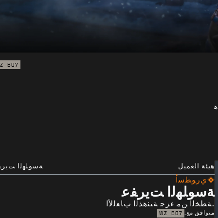
Z
BO7
ﻫ
هيئة العميل
ﺔﺳﻮﻠﻬﻟﺍ ﺖﻳﺮﻔ
ﻱﺭﻮﻄﺳﺃ
ﺔﺳﻮﻠﻬﻟﺍ ﺖﻳﺮﻔﻋ
.ﺔﻄﺨﻟﺍ ﻦﻣ ءﺰﺟ ﺔﻴﻨﻫﺬﻟﺍ ﺏﺎﻌﻟﻷﺍ
متوافق مع:
WZ
BO7