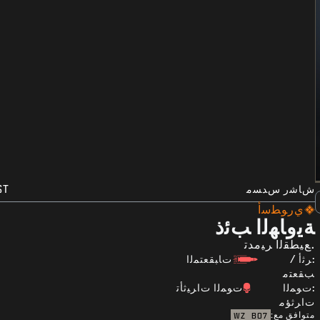
ﺵﺎﺷﺭ ﺱﺪﺴﻣ
ST
ﻱﺭﻮﻄﺳﺃ
ﺔﻳﻭﺎﻬﻟﺍ ﺐﺋﺫ
.ﻊﻴﻄﻘﻟﺍ ﺮﻴﻣﺪﺗ
:ﺮﺛﺃ /
ﺕﺎﺒﻘﻌﺘﻤﻟﺍ
ﺐﻘﻌﺘﻣ
:ﺕﻮﻤﻟﺍ
ﺕﻮﻤﻟﺍ ﺕﺍﺮﻴﺛﺄﺗ
ﺕﺍﺮﺛﺆﻣ
متوافق مع:
WZ
BO7