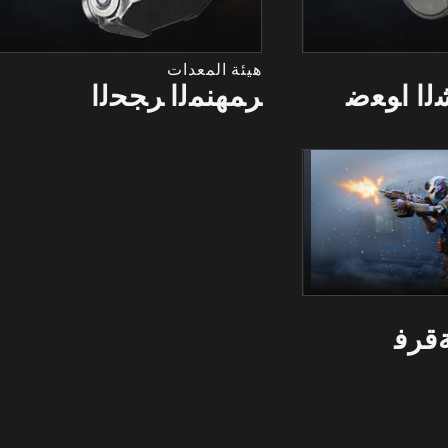
هيئة المعدات
ﻟﺍ ﺍﻮﻌﺿ
ﺮﻤﻬﻨﻤﻟﺍ ﺮﺠﺤﻟﺍ
ﻗﺮﻓ