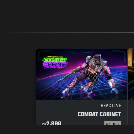
REACTIVE
COMBAT CABINET
2,800
WZ
BO7
CP