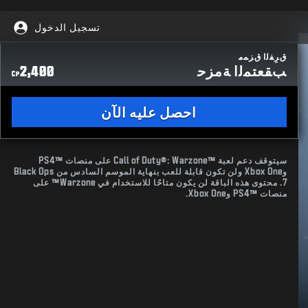
تسجيل الدخول
ﻕﺮِﻔﻟﺍ ﻕﺰﻤﻣ
ﺐﻘﻌﺘﻤﻟﺍ ﺔﻣﺰﺣ
2,400
CP
احصل عليه الآن
سيتوقف دعم لعبة Call of Duty®: Warzone™‎ على منصات PS4™‎
وXbox One ولن تكون قابلة للعب بنهاية الموسم السادس من Black Ops
7. محتوى هذه الباقة لن يكون متاحًا للاستخدام في Warzone™ على
منصات PS4™‎ وXbox One.