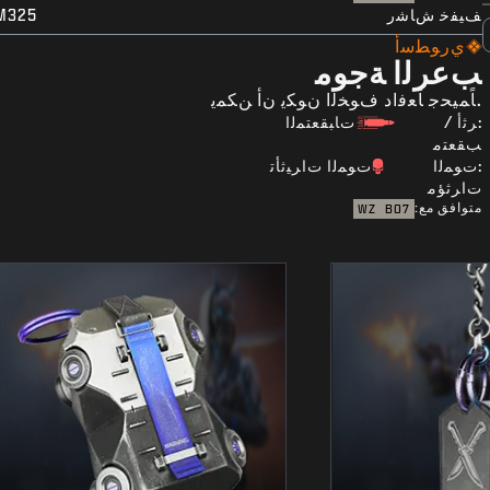
ﻒﻴﻔﺧ ﺵﺎﺷﺭ
M325
ﻱﺭﻮﻄﺳﺃ
ﺐﻋﺮﻟﺍ ﺔﺟﻮﻣ
.ﺎًﻤﻴﺤﺟ ﺎًﻌﻓﺍﺩ ﻑﻮﺨﻟﺍ ﻥﻮﻜﻳ ﻥﺃ ﻦﻜﻤﻳ
:ﺮﺛﺃ /
ﺕﺎﺒﻘﻌﺘﻤﻟﺍ
ﺐﻘﻌﺘﻣ
:ﺕﻮﻤﻟﺍ
ﺕﻮﻤﻟﺍ ﺕﺍﺮﻴﺛﺄﺗ
ﺕﺍﺮﺛﺆﻣ
متوافق مع:
WZ
BO7