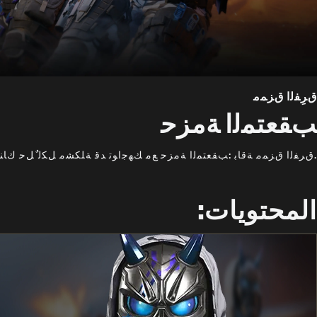
ﻕﺮِﻔﻟﺍ ﻕﺰﻤﻣ
ﺐﻘﻌﺘﻤﻟﺍ ﺔﻣﺰﺣ
.ﻕﺮﻔﻟﺍ ﻕﺰﻤﻣ ﺔﻗﺎﺑ :ﺐﻘﻌﺘﻤﻟﺍ ﺔﻣﺰﺣ ﻊﻣ ﻚﻬﺟﺍﻮﺗ ﺪﻗ ﺔﻠﻜﺸﻣ ﻞﻜﻟ ٌﻞﺣ ﻙﺎﻨ
المحتويات: