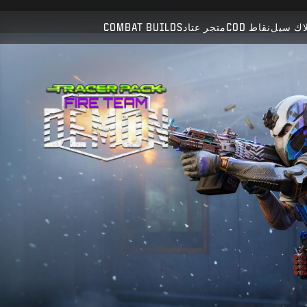
متوافق مع:
WZ
BO7
اك سيل
نقاط COD
متجر عتاد
COMBAT BUILDS
إرسال
تأكيد الشراء
إلغاء
قد تقوم Activision بتحديث أو استبدال أو إزالة محتوى اللعبة
هذا في أي وقت.