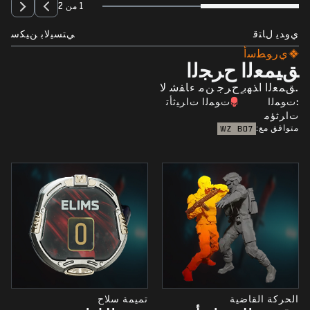
1 من 2
ﻱﻭﺪﻳ ﻝﺎﺘﻗ
ﻲﺘﺴﻴﻟﺎﺑ ﻦﻴﻜﺳ
ﻱﺭﻮﻄﺳﺃ
ﻖﻴﻤﻌﻟﺍ ﺡﺮﺠﻟﺍ
.ﻖﻤﻌﻟﺍ ﺍﺬﻬﺑ ٍﺡﺮﺟ ﻦﻣ ءﺎﻔﺷ ﻻ
:ﺕﻮﻤﻟﺍ
ﺕﻮﻤﻟﺍ ﺕﺍﺮﻴﺛﺄﺗ
ﺕﺍﺮﺛﺆﻣ
متوافق مع:
WZ
BO7
الحركة القاضية
تميمة سلاح