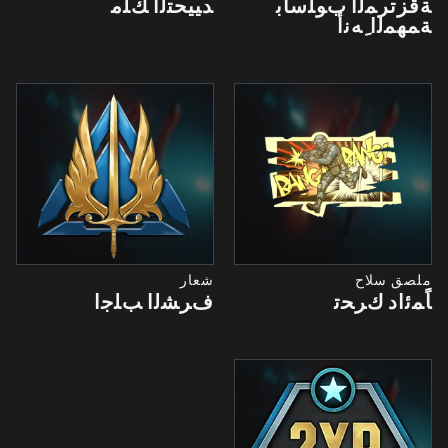
ﺔﻗﺰﺗﺮﻤﻟﺍ ﺏﻮﻠﺳﺄﺑ
ﺪﻴﻴﺤﺘﻟﺍ ﻚﻠﻣ
ﺔﻤﻬﻤﻟﺍ ِﻪﻧﺃ
ملصق سلاح
شعار
ﺎًﻤﺋﺍﺩ ﻙﺮﺤﺗ
ﻑﺮﺸﻟﺍ ﺐﻠﺟﺍ