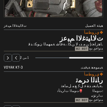
هيئة العميل
ﺕﻻﺎﻴﺘﻏﻻﺍ ﻢﻴﻋﺯ
ﻱﺭﻮﻄﺳﺃ
ﺕﻻﺎﻴﺘﻏﻻﺍ ﻢﻴﻋﺯ
.ﺎﻫﺯﺎﺠﻧﺇ ﻦﻣ ﺪﺑ ﻻ ﻦﻜﻟ ،ﺔﻗﺎﺷ ﺔﻤﻬﻤﻟﺍ ﻥﻮﻜﺗ ﺪﻗ
متوافق مع:
WZ
BO7
1 من 2
ﺔﻴﻣﻮﺠﻫ ﺔﻴﻗﺪﻨﺑ
VOYAK KT-3
ﻱﺭﻮﻄﺳﺃ
ﺭﺎﻨﻟﺍ ﺩﺮﻤﺗ
.ﺔﻳﺎﻨﻌﺑ ﺪﻘﻋ ﻞﻛ ﻊﻣ ﻞﻣﺎﻌﺗ
:ﺕﻮﻤﻟﺍ
ﺕﻮﻤﻟﺍ ﺕﺍﺮﻴﺛﺄﺗ
ﺕﺍﺮﺛﺆﻣ
متوافق مع:
WZ
BO7