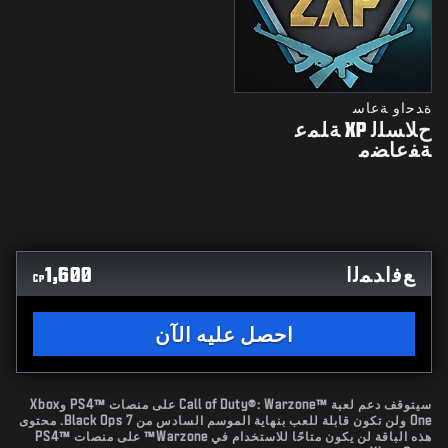
ﺓﺪﺣﺍﻭ ﺔﻋﺎﺳ
ﺡﻼﺴﻠﻟ XP ﺔﻠﻤﻋ
ﺔﻔﻋﺎﻀﻣ
ﻊﻓﺍﺪﻤﻟﺍ
1,600
CP
احصل عليه الآن
سيتوقف دعم لعبة Call of Duty®: Warzone™‎ على منصات PS4™‎ وXbox
One ولن تكون قابلة للعب بنهاية الموسم السادس من Black Ops 7. محتوى
هذه الباقة لن يكون متاحًا للاستخدام في Warzone™ على منصات PS4™‎