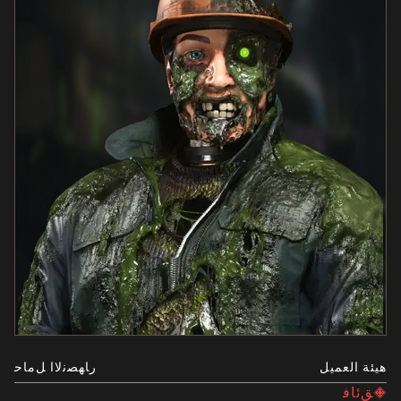
هيئة العميل
ﺭﺎﻬﺼﻧﻻﺍ ﻞﻣﺎﺣ
ﻖﺋﺎﻓ