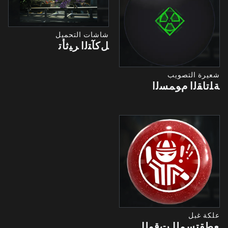
شاشات التحميل
ﻞﻛﺂﺘﻟﺍ ﺮﻴﺛﺄﺗ
شعيرة التصويب
ﺔﻠﺗﺎﻘﻟﺍ ﻡﻮﻤﺴﻟﺍ
علكة غبل
ﻊﻄﻘﺘﺴﻤﻟﺍ ﺖﻗﻮﻟﺍ