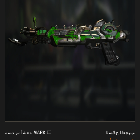
ﺐﻴﺠﻌﻟﺍ ﺡﻼﺴﻟﺍ
MARK II ﺔﻌﺷﺃ ﺱﺪﺴﻣ