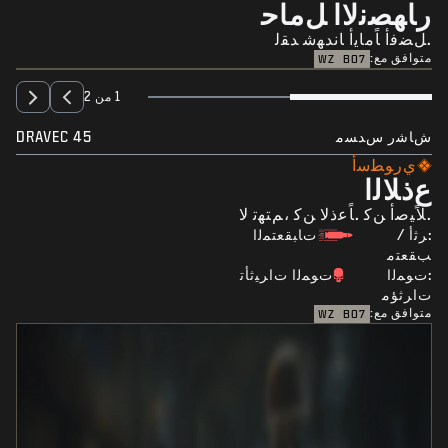
ﺭﺎﻬﺼﻧﻻﺍ ﻞﻣﺎﺣ
.ﻞﻀﻓﺃ ﺎًﻣﺎﻳﺃ ﺎﻧﺪﻬﺷ ﺪﻘﻟ
متوافق مع:
WZ
BO7
1 من 2
ﺵﺎﺷﺭ ﺱﺪﺴﻣ
DRAVEC 45
ﻱﺭﻮﻄﺳﺃ
ﻉﺫﻼﻟﺍ
.ﻼًﻴﺻﺃ ﻦﻛ .ﺎًﻋﺫﻻ ﻦﻛ ،ﻢﺘﻬﺗ ﻻ
:ﺮﺛﺃ /
ﺕﺎﺒﻘﻌﺘﻤﻟﺍ
ﺐﻘﻌﺘﻣ
:ﺕﻮﻤﻟﺍ
ﺕﻮﻤﻟﺍ ﺕﺍﺮﻴﺛﺄﺗ
ﺕﺍﺮﺛﺆﻣ
متوافق مع:
WZ
BO7