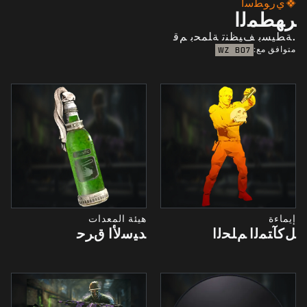
ﻱﺭﻮﻄﺳﺃ
ﺮﻬﻄﻤﻟﺍ
.ﺔﻄﻴﺴﺑ ﻒﻴﻈﻨﺗ ﺔﻠﻤﺤﺑ ﻢﻗ
متوافق مع:
WZ
BO7
إيماءة
هيئة المعدات
ﻞﻛﺂﺘﻤﻟﺍ ﻢﻠﺤﻟﺍ
ﺪﻴﺳﻷﺍ ﻕﺮﺣ