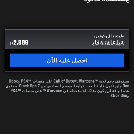
ءﺍﻮﺘﺣﻻﺍ ﻝﻮﻛﻮﺗﻭﺮﺑ
ﺔﻴﻠﻋﺎﻔﺗ ﺔﻗﺎﺑ
2,800
CP
احصل عليه الآن
سيتوقف دعم لعبة Call of Duty®: Warzone™‎ على منصات PS4™‎ وXbox
One ولن تكون قابلة للعب بنهاية الموسم السادس من Black Ops 7. محتوى
هذه الباقة لن يكون متاحًا للاستخدام في Warzone™ على منصات PS4™‎
وXbox One.