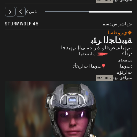
WZ
BO7
1 من 2
ﺵﺎﺷﺭ ﺱﺪﺴﻣ
STURMWOLF 45
ﻱﺭﻮﻄﺳﺃ
ﺔﻴﺑﺫﺎﺠﻟﺍ ﺮﺌﺑ
.ﻢﻬﻴﻠﻋ ِﺾﻗﺍﻭ ﻙﺭﺍﺪﻣ ﻰﻟﺇ ﻢﻬﺑﺬﺟﺍ
:ﺮﺛﺃ /
ﺕﺎﺒﻘﻌﺘﻤﻟﺍ
ﺐﻘﻌﺘﻣ
:ﺕﻮﻤﻟﺍ
ﺕﻮﻤﻟﺍ ﺕﺍﺮﻴﺛﺄﺗ
ﺕﺍﺮﺛﺆﻣ
متوافق مع:
WZ
BO7