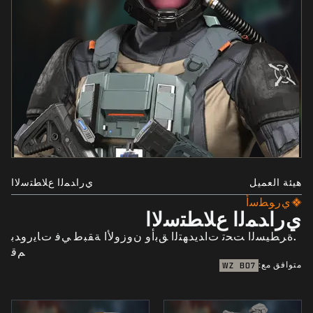
هيئة العميل
ﻱﺭﺍﺪﻤﻟﺍ ﻉﻼﻄﺘﺳﻻﺍ
ﻱﺭﻮﻄﺳﺃ
ﻱﺭﺍﺪﻤﻟﺍ ﻉﻼﻄﺘﺳﻻﺍ
.ﺓﺮﻄﻴﺴﻟﺍ ﺖﺤﺗ ﺕﺍﺪﻳﺪﻬﺘﻟﺍ ﻖﺑﺃﻭ ﻥﻭﺯﻭﻷﺍ ﺔﻘﺒﻃ ﻲﻓ ﺕﺎﻳﺭﻭﺪﺑ
ﻢﻗ
متوافق مع:
WZ
BO7