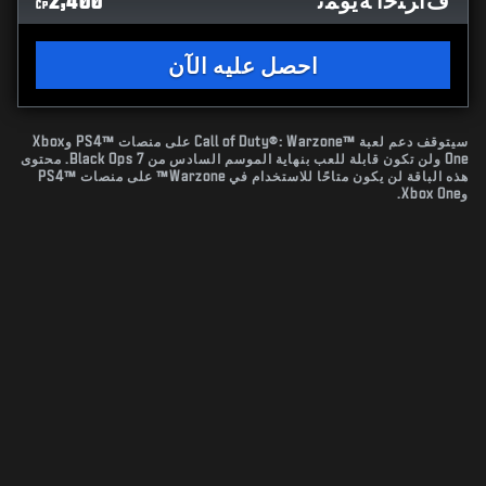
ﻑﺍﺮﺘﺣﺍ ﻪﻳﻮﻤﺗ
2,400
CP
احصل عليه الآن
سيتوقف دعم لعبة Call of Duty®: Warzone™‎ على منصات PS4™‎ وXbox
One ولن تكون قابلة للعب بنهاية الموسم السادس من Black Ops 7. محتوى
هذه الباقة لن يكون متاحًا للاستخدام في Warzone™ على منصات PS4™‎
وXbox One.