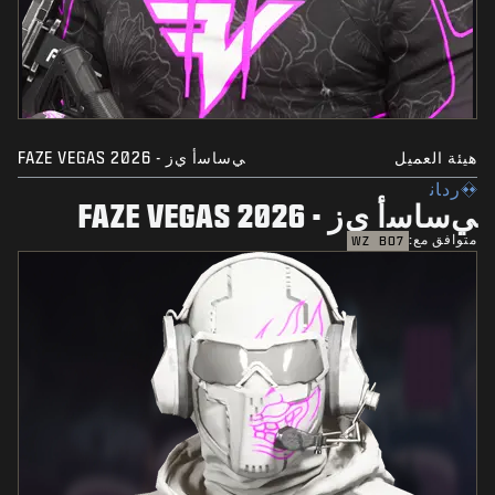
هيئة العميل
ﻲﺳﺎﺳﺃ ﻱﺯ - FAZE VEGAS 2026
ﺭﺩﺎﻧ
ﻲﺳﺎﺳﺃ ﻱﺯ - FAZE VEGAS 2026
متوافق مع:
WZ
BO7