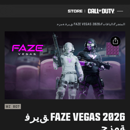
SKIP TO MAIN CONTENT
متوافق مع:
WZ
BO7
إرسال
المتجر
//
الباقات
//
FAZE VEGAS 2026 ﻖﻳﺮﻓ ﺔﻣﺰﺣ
تأكيد الشراء
ألعاب
تذكرة القتال
إلغاء
مشاركة
بلاك سيل
البريد الإلكتروني
نقاط COD
قد تقوم Activision بتحديث أو استبدال أو إزالة محتوى اللعبة
هذا في أي وقت.
Facebook
متجر عتاد
X
COMBAT BUILDS
نسخ الرابط
WZ
BO7
FAZE VEGAS 2026 ﻖﻳﺮﻓ
ألعاب
ﺔﻣﺰﺣ