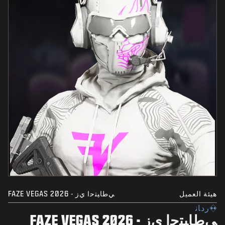
هيئة العميل
ﻲﻃﺎﻴﺘﺣﺍ ﻱﺯ - FAZE VEGAS 2026
ﺭﺩﺎﻧ
ﻲﻃﺎﻴﺘﺣﺍ ﻱﺯ - FAZE VEGAS 2026