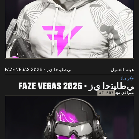
هيئة العميل
ﻲﻃﺎﻴﺘﺣﺍ ﻱﺯ - FAZE VEGAS 2026
ﺭﺩﺎﻧ
ﻲﻃﺎﻴﺘﺣﺍ ﻱﺯ - FAZE VEGAS 2026
متوافق مع:
WZ
BO7