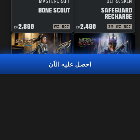
MASTERCRAFT
ULTRA SKIN
BONE SCOUT
SAFEGUARD
RECHARGE
2,800
2,400
WZ
BO7
ZM
WZ
BO7
CP
CP
احصل عليه الآن
MASTERCRAFT
REACTIVE
FAZE VEGAS 2026 ﻖﻳﺮﻓ ﺔﻣﺰﺣ
SENTRY'S WATCH
IRON RULE
2,800
2,400
WZ
BO7
WZ
BO7
CP
CP
اختر منصتك:
XBOX
المعلومات القانونية
شروط الاستخدام
XBOX PC
سياسة الخصوصية
فرص عمل