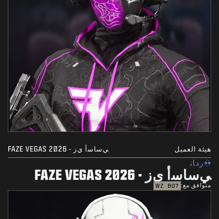
هيئة العميل
ﻲﺳﺎﺳﺃ ﻱﺯ - FAZE VEGAS 2026
ﺭﺩﺎﻧ
ﻲﺳﺎﺳﺃ ﻱﺯ - FAZE VEGAS 2026
متوافق مع:
WZ
BO7