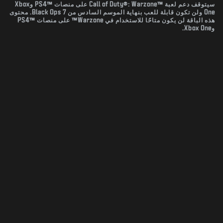
سيتوقف دعم لعبة Call of Duty®: Warzone™‎ على منصات PS4™‎ وXbox
One ولن تكون قابلة للعب بنهاية الموسم السادس من Black Ops 7. محتوى
هذه الباقة لن يكون متاحًا للاستخدام في Warzone™ على منصات PS4™‎
وXbox One.