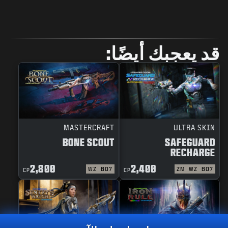
قد يعجبك أيضًا:
MASTERCRAFT
ULTRA SKIN
BONE SCOUT
SAFEGUARD
RECHARGE
2,800
2,400
WZ
BO7
ZM
WZ
BO7
CP
CP