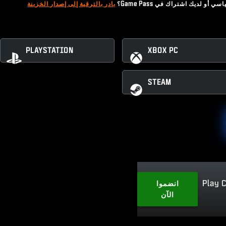
 لديك اشتراك في Game Pass؟
بادر بالترقية إلى إصدار الخزينة
PLAYSTATION
XBOX PC
STEAM
Play 
انضموا
الآن