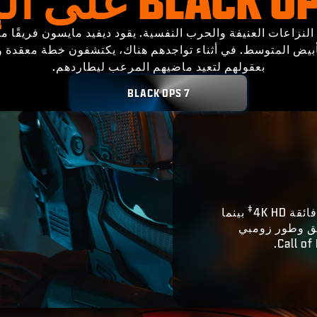
اجتاحته النزاعات العنيفة والحرب النفسية. يقود ديفيد مايسون فري
لأبيض المتوسط. في أثناء تواجدهم هناك، يكتشفون خطة معقدة 
بعقولهم لتعيد ماضيهم المرعب ليطاردهم.
BLACK OPS 7
‡
 4K HD
بينما
ق وطور زومبي