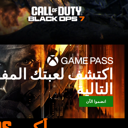
اكتشف لعبتك المف
التالية
انضموا الآن
أكبر BLACK OPS على الإطلاق