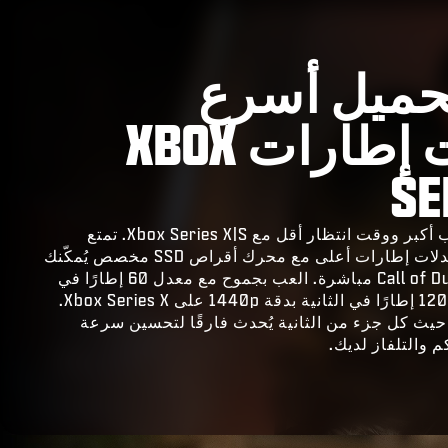
حميل أسرع
ومعدلات إطارات XBOX
SE
استمتع بقضاء وقت لعب أكبر ووقت انتظار أقل مع Xbox Series X|S. تمتع
بأوقات تحميل أقل ومعدلات إطارات أعلى مع محرك أقراص SSD مخصص يُمكّنك
من الاستمتاع بإثارة Call of Duty مباشرة. العب بجموح مع معدل 60 إطارًا في
الثانية بدقة 4K ومعدل 120 إطارًا في الثانية بدقة 1440p على Xbox Series X.
حيث كل جزء من الثانية يُحدث فارقًا لتحسين سرعة
 والتلفاز لديك.