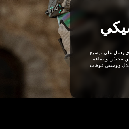
اميكي
لعالي الذي يعمل على توسيع
اين محسّن وإضاءة
ظلال ووميض فوهات