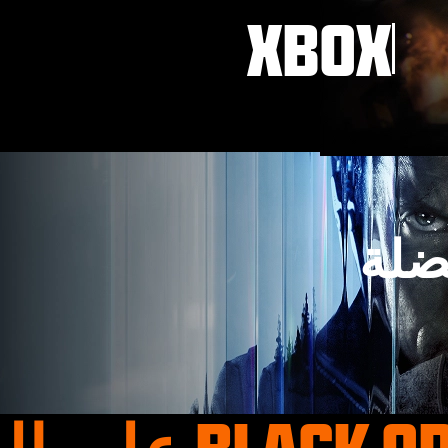
XBOX
ضلة