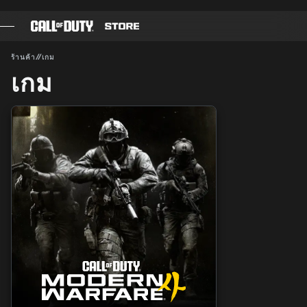
SKIP TO MAIN CONTENT
ส่ง
ร้านค้า
//
เกม
เกม
เกม
BATTLE PASS
แบล็กเซลล์
แต้ม COD
GEAR SHOP
COMBAT BUILDS
เกม