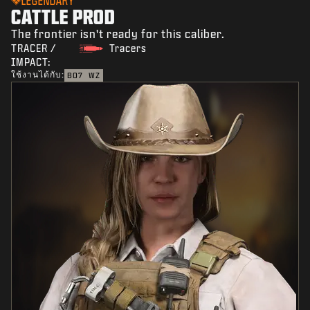
LEGENDARY
CATTLE PROD
The frontier isn't ready for this caliber.
TRACER /
Tracers
IMPACT:
ใช้งานได้กับ:
BO7
WZ