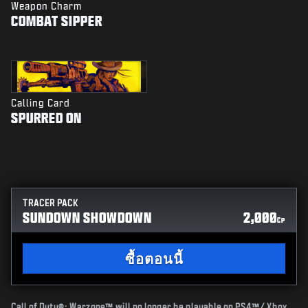
Weapon Charm
COMBAT SIPPER
Calling Card
SPURRED ON
TRACER PACK
SUNDOWN SHOWDOWN
2,000
CP
ซื้อตอนนี้
Call of Duty®: Warzone™ will no longer be playable on PS4™/ Xbox