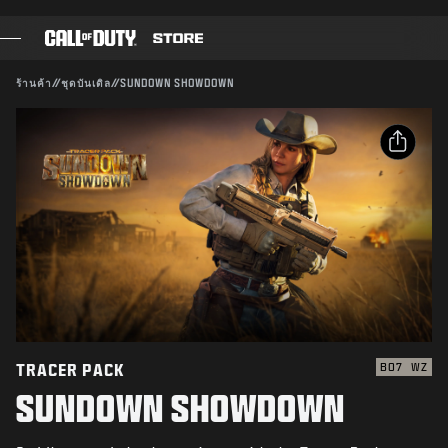
SKIP TO MAIN CONTENT
ใช้งานได้กับ:
BO7
WZ
ส่ง
ร้านค้า
//
ชุดบันเดิล
//
SUNDOWN SHOWDOWN
ยืนยันการซื้อ
เกม
BATTLE PASS
ยกเลิก
แชร์
แบล็กเซลล์
อีเมล
แต้ม COD
Activision สามารถอัปเดต แทนที่ หรือลบเนื้อหาภายในเกม
นี้ได้ทุกเมื่อ
Facebook
GEAR SHOP
X
COMBAT BUILDS
คัดลอกลิงก์
TRACER PACK
BO7
WZ
SUNDOWN SHOWDOWN
เกม