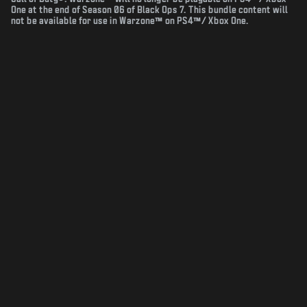
One at the end of Season 06 of Black Ops 7. This bundle content will
not be available for use in Warzone™ on PS4™/ Xbox One.