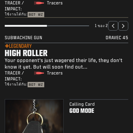
TRACER /
Tracers
IMPACT:
ใช้งานได้กับ:
BO7
WZ
1 ของ 2
SUBMACHINE GUN
DRAVEC 45
LEGENDARY
HIGH ROLLER
Your opponent's just wagered their life, they don't
know it yet. But will soon find out...
TRACER /
Tracers
IMPACT:
ใช้งานได้กับ:
BO7
WZ
Calling Card
GOD MODE