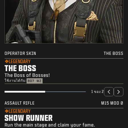
OPERATOR SKIN
THE BOSS
LEGENDARY
THE BOSS
The Boss of Bosses!
ใช้งานได้กับ:
BO7
WZ
1 ของ 2
ASSAULT RIFLE
M15 MOD 0
LEGENDARY
SHOW RUNNER
Run the main stage and claim your fame.