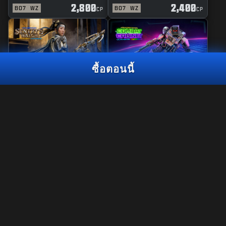
2,800
2,400
BO7
WZ
BO7
WZ
CP
CP
ซื้อตอนนี้
MASTERCRAFT
REACTIVE
2026 CALL OF DUTY® LEAGUE
2,000
SENTRY'S WATCH
COMBAT CABINET
CP
CHAMPIONSHIP PACK
2,800
2,800
BO7
WZ
BO7
WZ
CP
CP
ซื้อตอนนี้
กฎหมาย
ข้อกำหนดการใช้งาน
นโยบายความเป็นส่วนตัว
อาชีพ
Call of Duty®: Warzone™ will no longer be playable on PS4™/
Xbox One at the end of Season 06 of Black Ops 7. This bundle
นโยบายเกี่ยวกับคุกกี้
content will not be available for use in Warzone™ on PS4™/ Xbox
การสนับสนุน
One.
จรรยาบรรณธุรกิจ