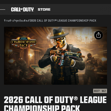
SKIP TO MAIN CONTENT
ใช้งานได้กับ:
BO7
WZ
ส่ง
ร้านค้า
//
ชุดบันเดิล
//
2026 CALL OF DUTY® LEAGUE CHAMPIONSHIP PACK
ยืนยันการซื้อ
เกม
BATTLE PASS
ยกเลิก
แชร์
แบล็กเซลล์
อีเมล
แต้ม COD
Activision สามารถอัปเดต แทนที่ หรือลบเนื้อหาภายในเกม
นี้ได้ทุกเมื่อ
Facebook
GEAR SHOP
X
COMBAT BUILDS
คัดลอกลิงก์
BO7
WZ
2026 CALL OF DUTY® LEAGUE
เกม
CHAMPIONSHIP PACK