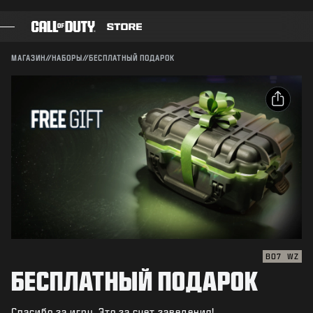
SKIP TO MAIN CONTENT
Совместимо:
BO7
WZ
ПОДТВЕРДИТЬ
МАГАЗИН
//
НАБОРЫ
//
БЕСПЛАТНЫЙ ПОДАРОК
ПОДТВЕРДИТЬ ПОКУПКУ
ИГРЫ
БОЕВОЙ ПРОПУСК
ОТМЕНА
ОПУБЛИКОВАТЬ
ЧЕРНЫЙ СЕКТОР
Электронная почта
Activision может в любое время обновлять, заменять
ОЧКИ CОD
и удалять игровые материалы.
Facebook
МАГАЗИН СНАРЯЖЕНИЯ
Х
COMBAT BUILDS
Скопировать
ссылку
BO7
WZ
БЕСПЛАТНЫЙ ПОДАРОК
ИГРЫ
Спасибо за игру. Это за счет заведения!