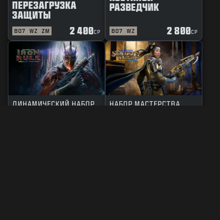
ПЕРЕЗАГРУЗКА
РАЗВЕДЧИК
ЗАЩИТЫ
2 400
2 800
BO7
WZ
ZM
BO7
WZ
CP
CP
ДИНАМИЧЕСКИЙ НАБОР
НАБОР МАСТЕРСТВА
ЖЕЛЕЗНАЯ ВЛАСТЬ
ДОЗОР ЧАСОВОГО
2 400
2 800
BO7
WZ
BO7
WZ
CP
CP
ПРАВОВЫЕ ПОЛОЖЕНИЯ
ПОЛЬЗОВАТЕЛЬСКОЕ СОГЛАШЕНИЕ
ПОЛИТИКА КОНФИДЕНЦИАЛЬНОСТИ
КАРЬЕРА
ПОЛИТИКА О ФАЙЛАХ COOKIE