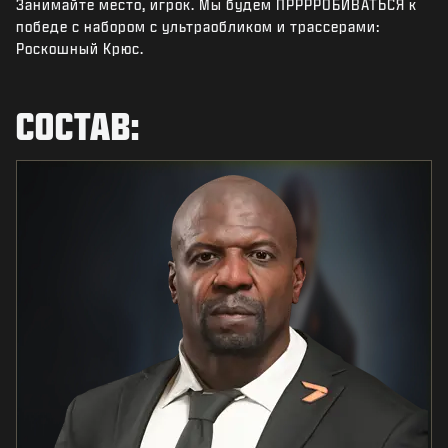
Занимайте место, игрок. Мы будем ПРРРРОБИВАТЬСЯ к
НОВОСТИ
победе с набором с ультраобликом и трассерами:
STORE
Роскошный Крюс.
КИБЕРСПОРТ
СОСТАВ:
ПОДДЕРЖКА
|
ВХОД
РЕГИСТРАЦИЯ