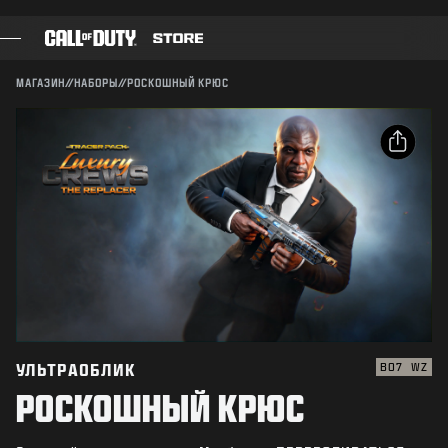
SKIP TO MAIN CONTENT
Совместимо:
BO7
WZ
ПОДТВЕРДИТЬ
МАГАЗИН
//
НАБОРЫ
//
РОСКОШНЫЙ КРЮС
ПОДТВЕРДИТЬ ПОКУПКУ
ИГРЫ
БОЕВОЙ ПРОПУСК
ОТМЕНА
ОПУБЛИКОВАТЬ
ЧЕРНЫЙ СЕКТОР
Электронная почта
ОЧКИ CОD
Activision может в любое время обновлять, заменять
и удалять игровые материалы.
Facebook
МАГАЗИН СНАРЯЖЕНИЯ
Х
COMBAT BUILDS
Скопировать
ссылку
УЛЬТРАОБЛИК
BO7
WZ
РОСКОШНЫЙ КРЮС
ИГРЫ