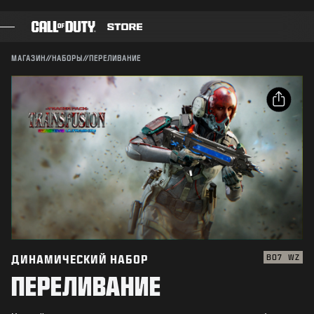
SKIP TO MAIN CONTENT
Совместимо:
BO7
WZ
ПОДТВЕРДИТЬ
МАГАЗИН
//
НАБОРЫ
//
ПЕРЕЛИВАНИЕ
ПОДТВЕРДИТЬ ПОКУПКУ
ИГРЫ
БОЕВОЙ ПРОПУСК
ОТМЕНА
ОПУБЛИКОВАТЬ
ЧЕРНЫЙ СЕКТОР
Электронная почта
ОЧКИ CОD
Activision может в любое время обновлять, заменять
и удалять игровые материалы.
Facebook
МАГАЗИН СНАРЯЖЕНИЯ
Х
COMBAT BUILDS
Скопировать
ссылку
ДИНАМИЧЕСКИЙ НАБОР
BO7
WZ
ПЕРЕЛИВАНИЕ
ИГРЫ