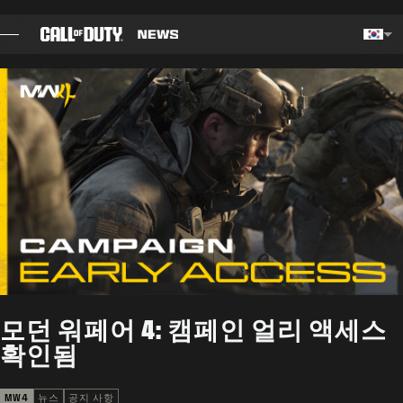
SKIP TO MAIN CONTENT
Choos
블로그
전략 가이드
패치 정보
게임
뉴스
모던 워페어 4: 캠페인 얼리 액세스
STORE
확인됨
E스포츠
MW4
뉴스
공지 사항