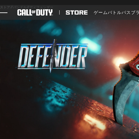
SKIP TO MAIN CONTENT
ストア
//
バンドル
//
ディフェンダー
ゲーム
バトルパス
ブ
ゲーム
ニュース
STORE
ESPORTS
サポート