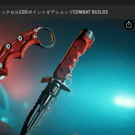
対応:
BO7
WZ
ラックセル
CODポイント
ギアショップ
COMBAT BUILDS
送信
購入を確定
シェア
キャンセル
メールアドレス
Facebook
Activisionは、このゲーム内コンテンツをいつでも更新、
変更、削除できるものとします
X
リンクをコピー