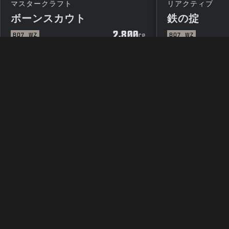
マスタークラフト
リアクティブ
ボーンスカウト
鉄の掟
2,800
BO7
WZ
BO7
WZ
CP
法律関連
利用規約
プラ