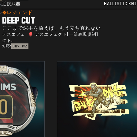
近接武器
BALLISTIC KNI
レジェンド
DEEP CUT
ここまで深手を負えば、もう立ち直れない
デスエフェ
デスエフェクト(一部表現規制)
クト:
対応:
BO7
WZ