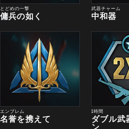
とどめの一撃
武器チャーム
傭兵の如く
中和器
エンブレム
1時間
名誉を携えて
ダブル武
ン