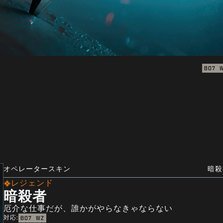
BO7
オペレータースキン
暗殺
レジェンド
暗殺者
厄介な仕事だが、誰かがやらなきゃならない
対応:
BO7
WZ