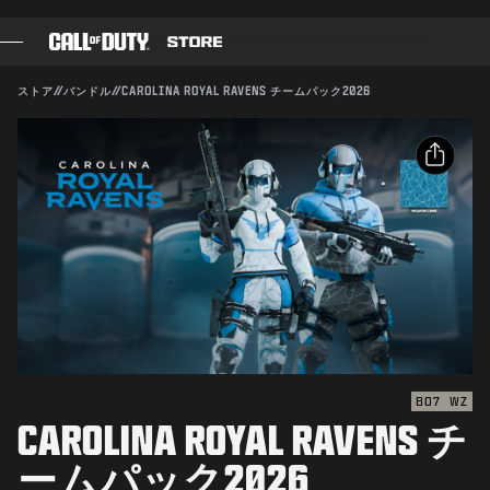
SKIP TO MAIN CONTENT
対応:
BO7
WZ
送信
ストア
//
バンドル
//
CAROLINA ROYAL RAVENS チームパック2026
購入を確定
ゲーム
バトルパス
キャンセル
シェア
ブラックセル
メールアドレス
CODポイント
Activisionは、このゲーム内コンテンツをいつでも更新、
変更、削除できるものとします
Facebook
ギアショップ
X
COMBAT BUILDS
リンクをコピー
BO7
WZ
CAROLINA ROYAL RAVENS チ
ゲーム
ームパック2026