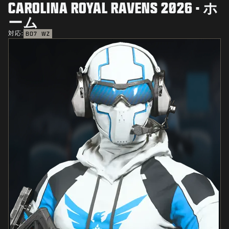
CAROLINA ROYAL RAVENS 2026 - ホ
ーム
対応:
BO7
WZ