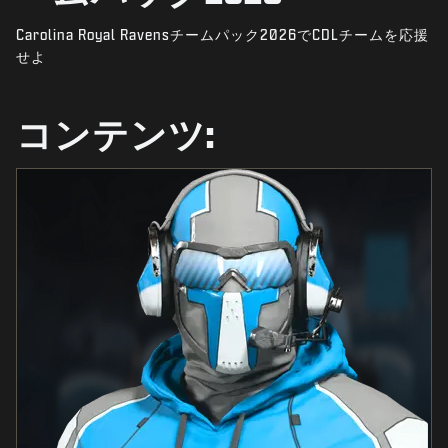
ニュース
Carolina Royal Ravensチームパック2026でCDLチームを応援
STORE
せよ
ESPORTS
コンテンツ:
サポート
|
ログイン
サインアップ