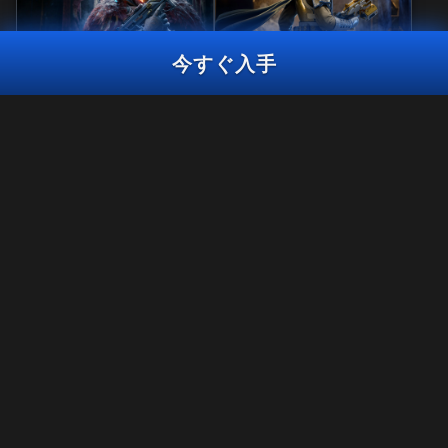
今すぐ入手
リアクティブ
マスタークラフト
鉄の掟
セントリーウォッ
CAROLINA ROYAL RAVENS チームパック2026
チ
2,400
2,800
BO7
WZ
BO7
WZ
CP
CP
プラットフォームを選択:
XBOX
法律関連
利用規約
XBOX PC
プライバシーポリシー
採用情報
PLAYSTATION
クッキーポリシー
サポート
BATTLE.NET
行動規範
プライバシーの選択
STEAM