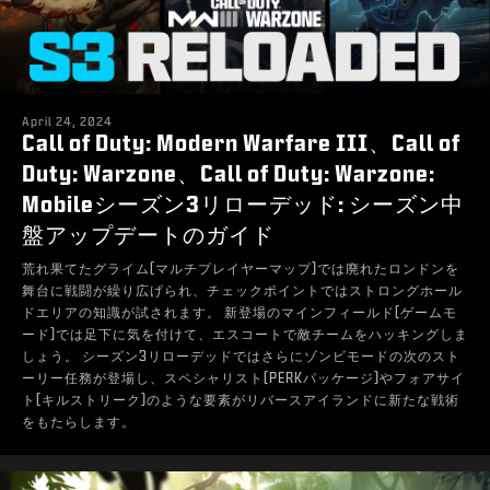
April 24, 2024
Call of Duty: Modern Warfare III、Call of
Duty: Warzone、Call of Duty: Warzone:
Mobileシーズン3リローデッド: シーズン中
盤アップデートのガイド
荒れ果てたグライム(マルチプレイヤーマップ)では廃れたロンドンを
舞台に戦闘が繰り広げられ、チェックポイントではストロングホール
ドエリアの知識が試されます。 新登場のマインフィールド(ゲームモ
ード)では足下に気を付けて、エスコートで敵チームをハッキングしま
しょう。 シーズン3リローデッドではさらにゾンビモードの次のスト
ーリー任務が登場し、スペシャリスト(PERKパッケージ)やフォアサイ
ト(キルストリーク)のような要素がリバースアイランドに新たな戦術
をもたらします。