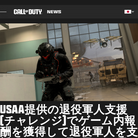
SKIP TO MAIN CONTENT
Choos
ブログ
ガイド
パッチノート
ゲーム
ニュース
USAA提供の退役軍人支援
STORE
(チャレンジ)でゲーム内報
酬を獲得して退役軍人を支
ESPORTS