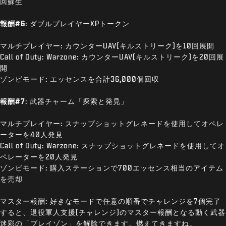
回蘇生
報酬#6
: ダブルプレイヤーXPトークン
マルチプレイヤー: カウンターUAV(キルストリーク)を10回展開
Call of Duty: Warzone: カウンターUAV(キルストリーク)を20回展
開
ゾンビモード: エッセンスを合計36,000個回収
報酬#7
: 武器チャーム「探索と発見」
マルチプレイヤー: スナップショットグレネードを使用してオペレ
ーターを40人発見
Call of Duty: Warzone: スナップショットグレネードを使用してオ
ペレーターを20人発見
ゾンビモード: 購入ステーションで700エッセンス相当のアイテム
を売却
マスター報酬: 好きなモードで任意の順番でチャレンジを7個完了
すると、退役軍人支援(チャレンジ)のマスター報酬となる動く武器
迷彩の「ブレイゾン」を解除できます。燃えてきますね。