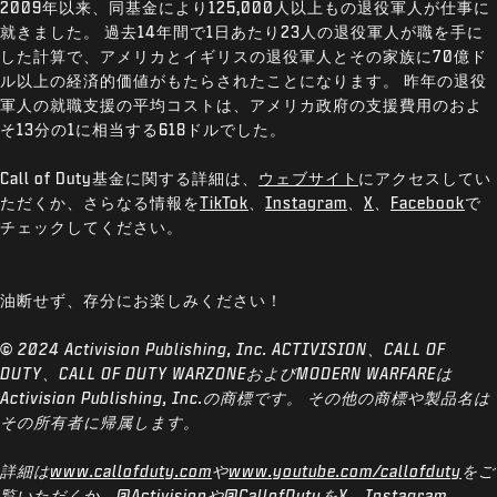
2009年以来、同基金により125,000人以上もの退役軍人が仕事に
就きました。 過去14年間で1日あたり23人の退役軍人が職を手に
した計算で、アメリカとイギリスの退役軍人とその家族に70億ド
ル以上の経済的価値がもたらされたことになります。 昨年の退役
軍人の就職支援の平均コストは、アメリカ政府の支援費用のおよ
そ13分の1に相当する618ドルでした。
Call of Duty基金に関する詳細は、
ウェブサイト
にアクセスしてい
ただくか、さらなる情報を
TikTok
、
Instagram
、
X
、
Facebook
で
チェックしてください。
油断せず、存分にお楽しみください！
© 2024 Activision Publishing, Inc. ACTIVISION、CALL OF
DUTY、CALL OF DUTY WARZONEおよびMODERN WARFAREは
Activision Publishing, Inc.の商標です。 その他の商標や製品名は
その所有者に帰属します。
詳細は
www.callofduty.com
や
www.youtube.com/callofduty
をご
覧いただくか、
@Activision
や
@CallofDuty
をX、Instagram、