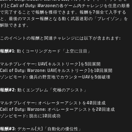
ド)と
Call of Duty: Warzone
の各ゲーム内チャレンジを任意の順番
で完了することで報酬を獲得できます。報酬を7個全て入手する
と、最後のマスター報酬となる動く武器迷彩の「ブレイゾン」を
解除できます。
このイベントの報酬と関連チャレンジには以下が含まれます:
報酬#1
: 動くコーリングカード「上空に注目」
マルチプレイヤー: UAV(キルストリーク)を5回展開
Call of Duty: Warzone: UAV(キルストリーク)を10回展開
ゾンビモード: 傭兵の野営地でカウンターUAVを5個破壊
報酬#2
: 動くエンブレム「究極のアシスト」
マルチプレイヤー: オペレーターアシストを40回達成
Call of Duty: Warzone: オペレーターアシストを20回達成
ゾンビモード: 脱出に10回成功
報酬#3
: デカール(大)「自動化の優位性」