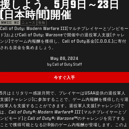
援しよう。5月9日～23日
サポート
(日本時間)開催
REDEEM BETA CODE
MWIII
WZ
ニュース
告知
XBOX GAME PASS
Call of Duty: Modern Warfare III(マルチプレイヤーとゾンビモー
ド)およびCall of Duty: Warzoneで開催中の退役軍人支援(チャレ
|
ログイン
サインアップ
ンジ)でゲーム内報酬を獲得し、Call of Duty基金(C.O.D.E.)に寄付
される資金を集めましょう。
May 08, 2024
by Call of Duty Staff
今すぐ入手
5月はミリタリー感謝月間で、プレイヤーはUSAA提供の退役軍人
支援(チャレンジ)に参加することで、ゲーム内報酬を獲得したり退
役軍人を支援することができます。退役軍人支援(チャレンジ)で
は、
Call of Duty®: Modern Warfare® III
(マルチプレイヤーとゾ
ンビモード)と
Call of Duty®: Warzone™
のチャレンジを完了する
ことで獲得可能となる計8個のゲーム内報酬が登場します。このよ