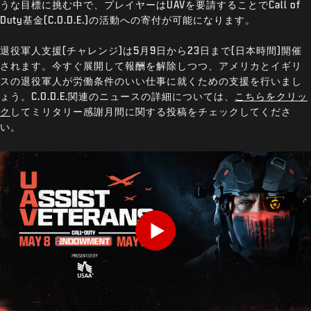
うな目標に挑む中で、プレイヤーはUAVを要請することでCall of
Duty基金(C.O.D.E.)の活動への寄付が可能になります。
退役軍人支援(チャレンジ)は5月9日から23日まで(日本時間)開催
されます。今すぐ展開して報酬を解除しつつ、アメリカとイギリ
スの退役軍人が労働条件のいい仕事に就くための支援を行いまし
ょう。C.O.D.E.関連のニュースの詳細については、
こちらをクリッ
ク
してミリタリー感謝月間に関する投稿をチェックしてくださ
い。
Play