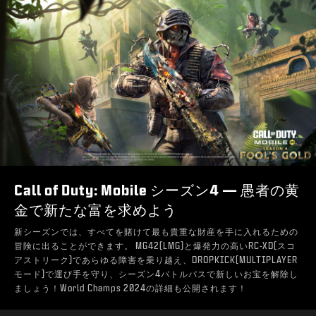
Call of Duty: Mobile シーズン4 — 愚者の黄
金で新たな富を求めよう
新シーズンでは、すべてを賭けて最も貴重な財産を手に入れるための
冒険に出ることができます。 MG42(LMG)と爆発力の高いRC-XD(スコ
アストリーク)であらゆる障害を乗り越え、DROPKICK(MULTIPLAYER
モード)で運び手を守り、シーズン4バトルパスで新しいお宝を解除し
ましょう！World Champs 2024の詳細も公開されます！