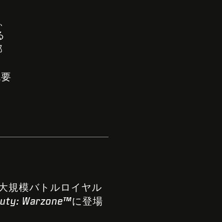
り、
る
部
概要
新たな大規模バトルロイヤル
 Duty: Warzone™
に登場