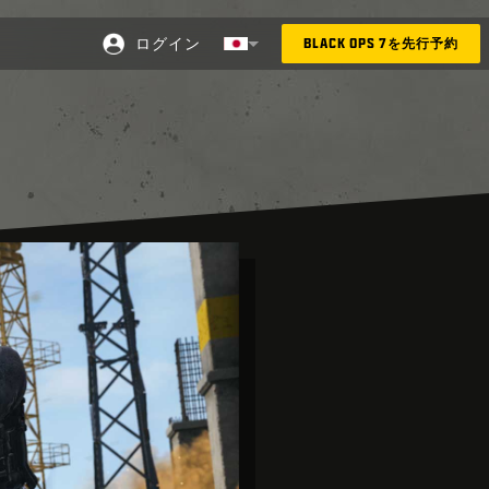
ログイン
BLACK OPS 7を先行予約
選択した地域 - 日本語
Choose your region