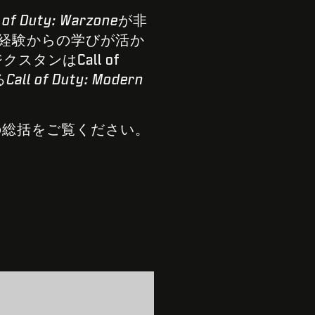
l of Duty: Warzone
が非
経験からの学びが活か
ンはCall of
る
Call of Duty: Modern
の総括をご覧ください。