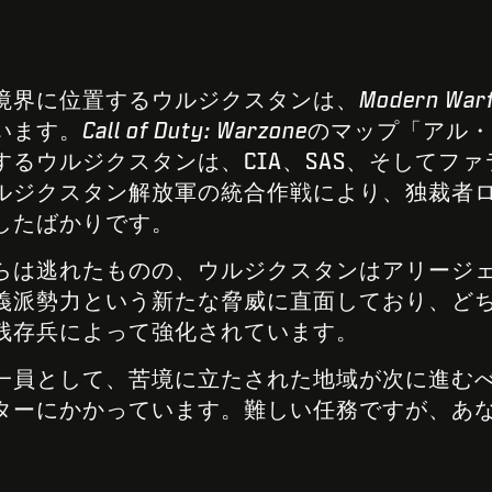
境界に位置するウルジクスタンは、
Modern War
います。
Call of Duty: Warzone
のマップ「アル・
るウルジクスタンは、CIA、SAS、そしてフ
ルジクスタン解放軍の統合作戦により、独裁者
したばかりです。
らは逃れたものの、ウルジクスタンはアリージ
義派勢力という新たな脅威に直面しており、ど
残存兵によって強化されています。
一員として、苦境に立たされた地域が次に進む
ターにかかっています。難しい任務ですが、あ