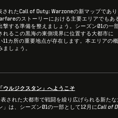
tで発表されたCall of Duty: Warzoneの新マップであ
odern Warfareのストーリーにおける主要エリアでもあ
出撃する準備を整えましょう。シーズン01の一
チされるこの黒海の東側境界に位置する大都市に
い11カ所の重要地点が存在します。本エリアの
みましょう。
「ウルジクスタン」へようこそ
: Nextで発表された大都市で戦闘を繰り広げられる
」は、シーズン01の一部として12月に
Call of