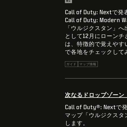
WZ
Call of Duty: Nex
Call of Duty: M
「ウルジクスタン」へ
として12月にローン
は、特徴的で覚えやす
で各地をチェックして
ガイド
マップ情報
次なるドロップゾーン
Call of Duty®
マップ「ウルジクスタン
します。