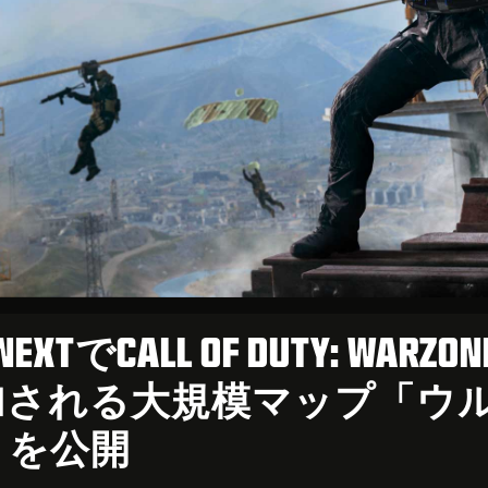
: NEXTでCALL OF DUTY: WARZON
加される大規模マップ「ウ
」を公開