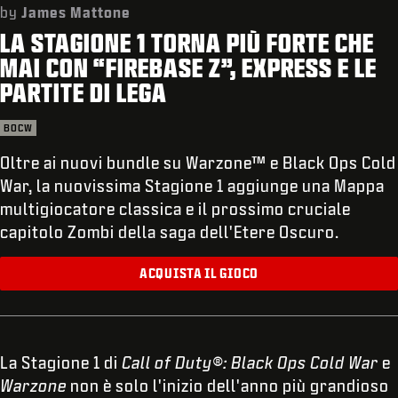
ASSISTENZA
by
James Mattone
LA STAGIONE 1 TORNA PIÙ FORTE CHE
XBOX GAME PASS
MAI CON “FIREBASE Z”, EXPRESS E LE
|
ACCEDI
REGISTRATI
PARTITE DI LEGA
BOCW
Oltre ai nuovi bundle su Warzone™ e Black Ops Cold
War, la nuovissima Stagione 1 aggiunge una Mappa
multigiocatore classica e il prossimo cruciale
capitolo Zombi della saga dell'Etere Oscuro.
ACQUISTA IL GIOCO
La Stagione 1 di
Call of Duty®: Black Ops Cold War
e
Warzone
non è solo l'inizio dell'anno più grandioso