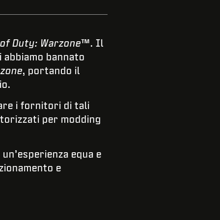
 of Duty: Warzone
™. Il
ggi abbiamo bannato
zone
, portando il
io.
 i fornitori di tali
utorizzati per modding
e un’esperienza equa e
nzionamento e