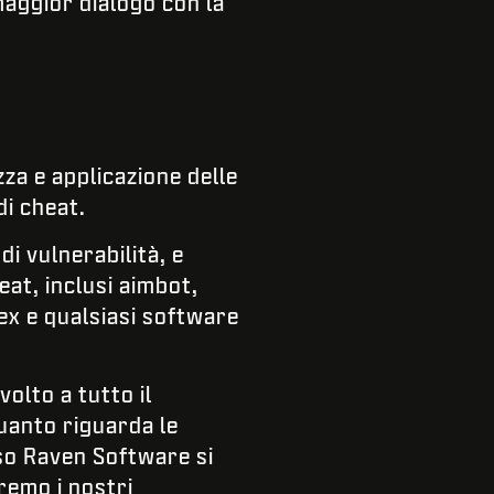
aggior dialogo con la
za e applicazione delle
di cheat.
i vulnerabilità, e
at, inclusi aimbot,
hex e qualsiasi software
olto a tutto il
quanto riguarda le
o Raven Software si
remo i nostri