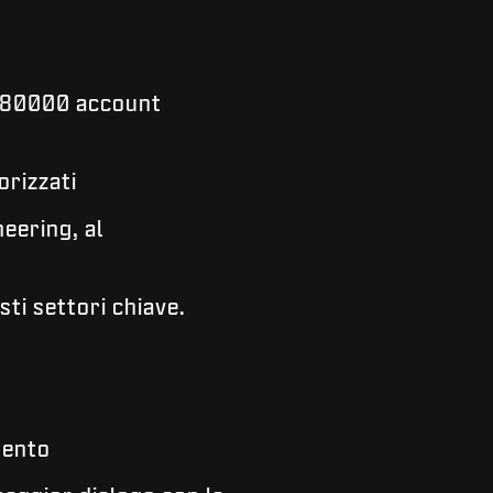
 180000 account
orizzati
eering, al
ti settori chiave.
mento