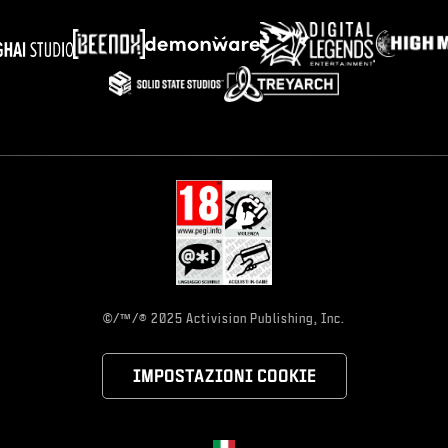
©/™/® 2025 Activision Publishing, Inc.
IMPOSTAZIONI COOKIE
Choose your region
Regione selezionata - Italia