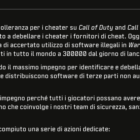
olleranza per i cheater su
Call of Duty
and
Call
o a debellare i cheater i fornitori di cheat. O
i accertato utilizzo di software illegali in
War
i in tutto il mondo a 300000 dal giorno di lanc
o il massimo impegno per identificare e debellare
he distribuiscono software di terze parti non a
impegno perché tutti i giocatori possano aver
no che coinvolge i nostri team di sicurezza, sa
compiuto una serie di azioni dedicate: