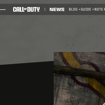
SKIP TO MAIN CONTENT
BLOG
GUIDE
NOTE 
GIOCHI
NOVITÀ
NEGOZIO
ESPORTS
ASSISTENZA
XBOX GAME PASS