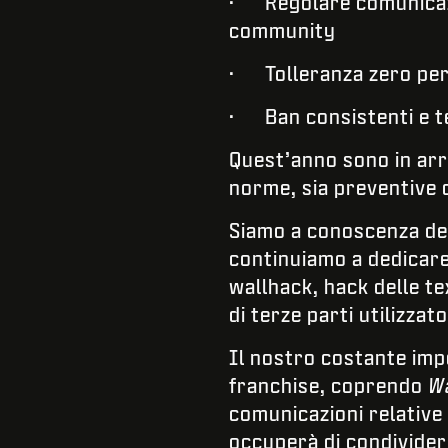
· Regolare comunicazi
community
· Tolleranza zero per i
· Ban consistenti e t
Quest’anno sono in arri
norme, sia preventive c
Siamo a conoscenza del 
continuiamo a dedicare
wallhack, hack delle tex
di terze parti utilizzat
Il nostro costante imp
franchise, coprendo
W
comunicazioni relative
occuperà di condivider