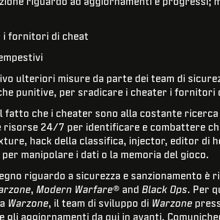
one riguardo ad aggiornamenti e progressi; m
 fornitori di cheat
empestivi
vo ulteriori misure da parte dei team di sicurez
he punitive, per sradicare i cheater i fornitori 
fatto che i cheater sono alla costante ricerca d
 risorse 24/7 per identificare e combattere che
ture, hack della classifica, injector, editor di 
o per manipolare i dati o la memoria del gioco.
egno riguardo a sicurezza e sanzionamento è riv
arzone
,
Modern Warfare®
and
Black Ops
. Per 
 a
Warzone
, il team di sviluppo di
Warzone
press
e gli aggiornamenti da qui in avanti. Comuniche