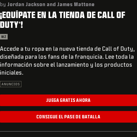
SOPORTE
by
Jordan Jackson and James Mattone
¡EQUÍPATE EN LA TIENDA DE CALL OF
REDEEM BETA CODE
DUTY
!
®
XBOX GAME PASS
WZ
|
INICIAR SESIÓN
REGISTRARSE
Accede a tu ropa en la nueva tienda de Call of Duty,
diseñada para los fans de la franquicia. Lee toda la
información sobre el lanzamiento y los productos
iniciales.
ANUNCIOS
JUEGA GRATIS AHORA
CONSIGUE EL PASE DE BATALLA