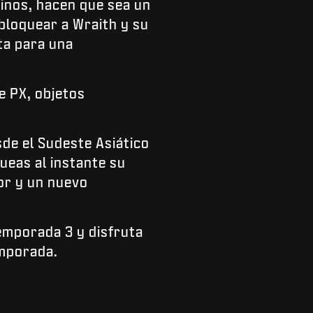
pinos, hacen que sea un
sbloquear a Wraith y su
ta para una
e PX, objetos
de el Sudeste Asiático
queas al instante su
or y un nuevo
Temporada 3 y disfruta
emporada.