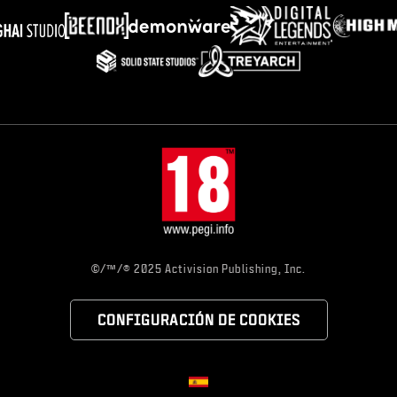
©/™/® 2025 Activision Publishing, Inc.
CONFIGURACIÓN DE COOKIES
Choose your region
Región seleccionada - España