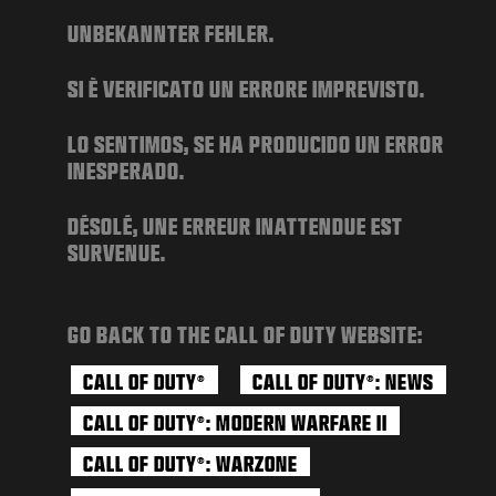
NEWS
UNBEKANNTER FEHLER.
SHOP
SI È VERIFICATO UN ERRORE IMPREVISTO.
ESPORTS
KUNDENDIENST
LO SENTIMOS, SE HA PRODUCIDO UN ERROR
INESPERADO.
|
ANMELDEN
JETZT REGISTRIEREN
DÉSOLÉ, UNE ERREUR INATTENDUE EST
SURVENUE.
GO BACK TO THE CALL OF DUTY WEBSITE:
CALL OF DUTY
CALL OF DUTY
: NEWS
®
®
CALL OF DUTY
: MODERN WARFARE II
®
CALL OF DUTY
: WARZONE
®