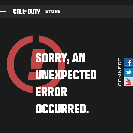
SKIP TO MAIN CONTENT
SPIELE
BATTLE PASS
SORRY, AN
BLACKCELL
UNEXPECTED
COD-PUNKTE
AUSRÜSTUNGS-SHOP
ERROR
COMBAT BUILDS
OCCURRED.
SPIELE