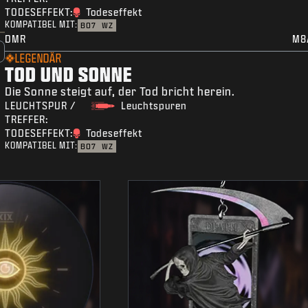
TODESEFFEKT:
Todeseffekt
KOMPATIBEL MIT:
BO7
WZ
DMR
M8
LEGENDÄR
TOD UND SONNE
Die Sonne steigt auf, der Tod bricht herein.
LEUCHTSPUR /
Leuchtspuren
TREFFER:
TODESEFFEKT:
Todeseffekt
KOMPATIBEL MIT:
BO7
WZ