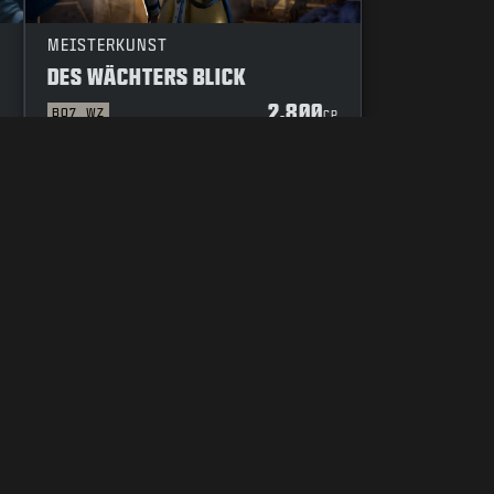
MEISTERKUNST
DES WÄCHTERS BLICK
2.800
BO7
WZ
P
CP
TENSREGELN
IHRE DATENSCHUTZOPTIONEN