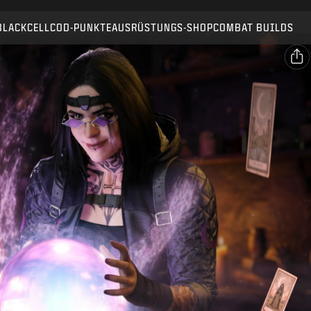
Kompatibel mit:
BO7
WZ
BLACKCELL
COD-PUNKTE
AUSRÜSTUNGS-SHOP
COMBAT BUILDS
SENDEN
KAUF BESTÄTIGEN
TEILEN
E-Mail
ABBRECHEN
Facebook
Activision kann diese In-Game-Inhalte jederzeit
X
aktualisieren, ersetzen oder entfernen.
Link kopieren