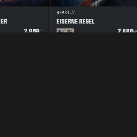
REAKTIV
HER
EISERNE REGEL
2.800
2.400
BO7
WZ
CP
C
SCHUTZ
KARRIERE
COOKIE-RICHTLINIE
KUNDENDIENST
VERHAL