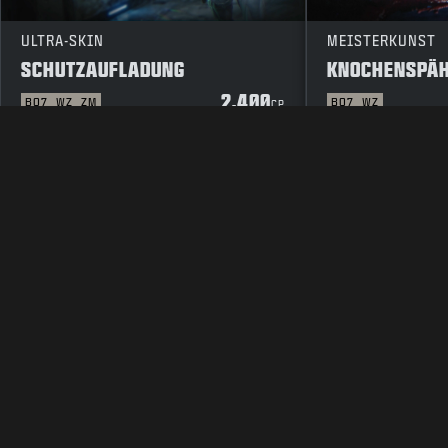
ULTRA-SKIN
MEISTERKUNST
SCHUTZAUFLADUNG
KNOCHENSPÄ
2.400
BO7
WZ
ZM
BO7
WZ
CP
RECHTLICHES
NUTZUNGSBEDINGUNGEN
DATEN