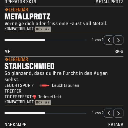
OPERATOR-SKIN
METALLPROTZ
LEGENDÄR
METALLPROTZ
Verneige dich oder friss eine Faust voll Metall.
KOMPATIBEL MIT:
BO7
WZ
1 von 2
MP
RK-9
LEGENDÄR
STAHLSCHMIED
So glänzend, dass du ihre Furcht in den Augen
siehst.
LEUCHTSPUR /
Leuchtspuren
TREFFER:
TODESEFFEKT:
Todeseffekt
KOMPATIBEL MIT:
BO7
WZ
1 von 2
NAHKAMPF
KATANA