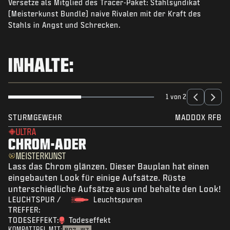
Versetze als Mitglied des Tracer-Paket: Stahlsyndikat
NEWS
(Meisterkunst Bundle) naive Rivalen mit der Kraft des
SHOP
Stahls in Angst und Schrecken.
ESPORTS
INHALTE:
KUNDENDIENST
|
ANMELDEN
JETZT REGISTRIEREN
1 von 2
STURMGEWEHR
MADDOX RFB
ULTRA
CHROM-ADER
MEISTERKUNST
Lass das Chrom glänzen. Dieser Bauplan hat einen
eingebauten Look für einige Aufsätze. Rüste
unterschiedliche Aufsätze aus und behalte den Look!
LEUCHTSPUR /
Leuchtspuren
TREFFER:
TODESEFFEKT:
Todeseffekt
KOMPATIBEL MIT: