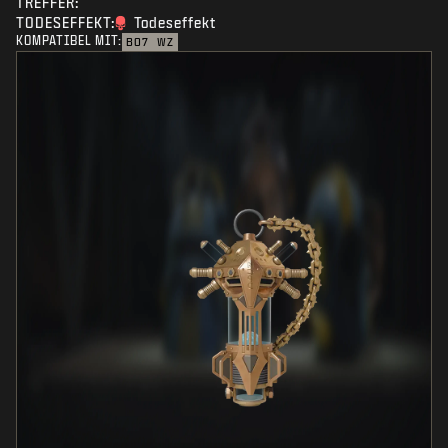
TREFFER:
TODESEFFEKT:
Todeseffekt
KOMPATIBEL MIT:
BO7
WZ