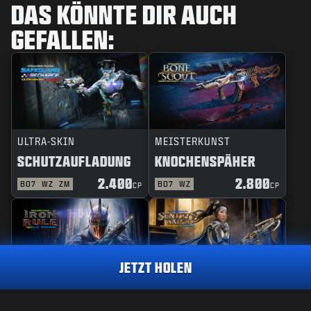
DAS KÖNNTE DIR AUCH
GEFALLEN:
ULTRA-SKIN
MEISTERKUNST
SCHUTZAUFLADUNG
KNOCHENSPÄHER
2.400
2.800
BO7
WZ
ZM
BO7
WZ
CP
CP
JETZT HOLEN
REAKTIV
MEISTERKUNST
EISERNE REGEL
DES WÄCHTERS BLICK
MEISTERKUNST