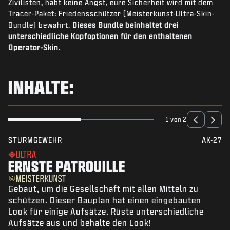
Zivilisten, habt keine Angst, eure Sicherheit wird mit dem
NEWS
Tracer-Paket: Friedensschützer (Meisterkunst-Ultra-Skin-
SHOP
Bundle) bewahrt.
Dieses Bundle beinhaltet drei
unterschiedliche Kopfoptionen für den enthaltenen
ESPORTS
Operator-Skin.
KUNDENDIENST
INHALTE:
|
ANMELDEN
JETZT REGISTRIEREN
1 von 2
STURMGEWEHR
AK-27
ULTRA
ERNSTE PATROUILLE
MEISTERKUNST
Gebaut, um die Gesellschaft mit allen Mitteln zu
schützen. Dieser Bauplan hat einen eingebauten
Look für einige Aufsätze. Rüste unterschiedliche
Aufsätze aus und behalte den Look!