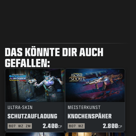
DAS KÖNNTE DIR AUCH
GEFALLEN:
ULTRA-SKIN
MEISTERKUNST
SCHUTZAUFLADUNG
KNOCHENSPÄHER
2.400
2.800
BO7
WZ
ZM
BO7
WZ
CP
CP