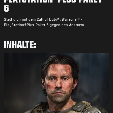
NEWS
6
SHOP
Stell dich mit dem Call of Duty®: Warzone™ -
ESPORTS
PlayStation®Plus-Paket 6 gegen den Ansturm.
KUNDENDIENST
INHALTE:
|
ANMELDEN
JETZT REGISTRIEREN