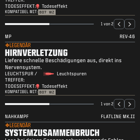
TODESEFFEKT:
Todeseffekt
KOMPATIBEL MIT:
BO7
WZ
1 von 2
MP
REV-46
LEGENDÄR
HIRNVERLETZUNG
Liefere schnelle Beschädigungen aus, direkt ins
Nervensystem.
LEUCHTSPUR /
Leuchtspuren
TREFFER:
TODESEFFEKT:
Todeseffekt
KOMPATIBEL MIT:
BO7
WZ
1 von 2
NAHKAMPF
FLATLINE MK.II
LEGENDÄR
SYSTEMZUSAMMENBRUCH