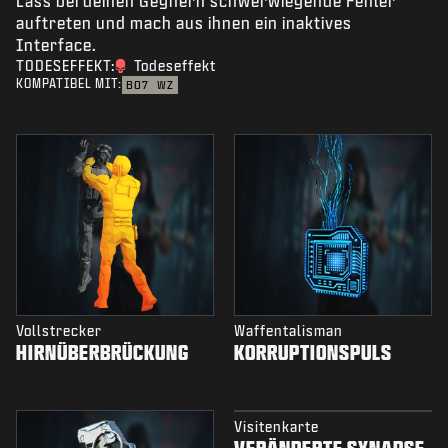
Lass bei deinen Gegnern schwerwiegende Fehler
auftreten und mach aus ihnen ein inaktives
Interface.
TODESEFFEKT:
Todeseffekt
KOMPATIBEL MIT:
BO7
WZ
Vollstrecker
Waffentalisman
HIRNÜBERBRÜCKUNG
KORRUPTIONSPULS
Visitenkarte