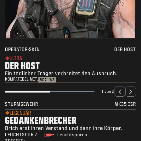
OPERATOR-SKIN
DER HOST
ULTRA
DER HOST
Ein tödlicher Träger verbreitet den Ausbruch.
KOMPATIBEL MIT:
BO7
WZ
1 von 2
STURMGEWEHR
MK35 ISR
LEGENDÄR
GEDANKENBRECHER
Brich erst ihren Verstand und dann ihre Körper.
LEUCHTSPUR /
Leuchtspuren
TREFFER: