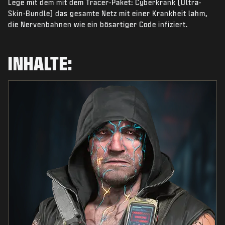
Lege mit dem mit dem Tracer-Paket: Cyberkrank (Ultra-
NEWS
Skin-Bundle) das gesamte Netz mit einer Krankheit lahm,
SHOP
die Nervenbahnen wie ein bösartiger Code infiziert.
ESPORTS
INHALTE:
KUNDENDIENST
|
ANMELDEN
JETZT REGISTRIEREN