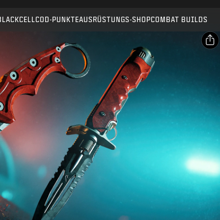
Kompatibel mit:
BO7
WZ
BLACKCELL
COD-PUNKTE
AUSRÜSTUNGS-SHOP
COMBAT BUILDS
SENDEN
KAUF BESTÄTIGEN
TEILEN
ABBRECHEN
E-Mail
Facebook
Activision kann diese In-Game-Inhalte jederzeit
aktualisieren, ersetzen oder entfernen.
X
Link kopieren