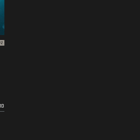
WZ
RD