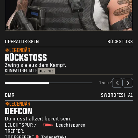
OPERATOR-SKIN
RÜCKSTOSS
LEGENDÄR
RÜCKSTOSS
Zwing sie aus dem Kampf.
KOMPATIBEL MIT:
BO7
WZ
1 von 2
DMR
SWORDFISH A1
LEGENDÄR
DEFCON
Du musst allzeit bereit sein.
LEUCHTSPUR /
Leuchtspuren
TREFFER:
TODESEFFEKT:
Todeseffekt