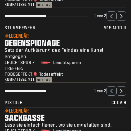
KOMPATIBEL MIT:
BO7
WZ
1 von 2
STURMGEWEHR
M15 MOD 0
LEGENDÄR
GEGENSPIONAGE
Setz der Aufklärung des Feindes eine Kugel
entgegen.
LEUCHTSPUR /
Leuchtspuren
TREFFER:
TODESEFFEKT:
Todeseffekt
KOMPATIBEL MIT:
BO7
WZ
1 von 2
PISTOLE
CODA 9
LEGENDÄR
SACKGASSE
Lass sie einfach liegen, wo sie umgefallen sind.
LEUCHTSPUR /
Leuchtspuren