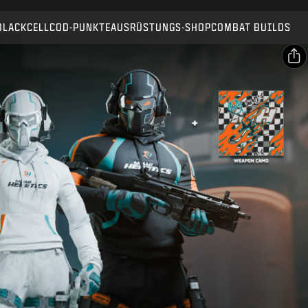
Kompatibel mit:
BO7
WZ
BLACKCELL
COD-PUNKTE
AUSRÜSTUNGS-SHOP
COMBAT BUILDS
SENDEN
KAUF BESTÄTIGEN
TEILEN
E-Mail
ABBRECHEN
Facebook
Activision kann diese In-Game-Inhalte jederzeit
X
aktualisieren, ersetzen oder entfernen.
Link kopieren