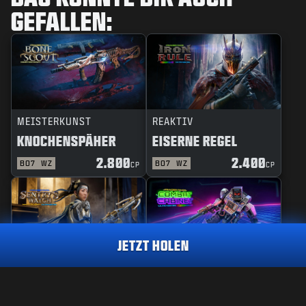
GEFALLEN:
MEISTERKUNST
REAKTIV
KNOCHENSPÄHER
EISERNE REGEL
2.800
2.400
BO7
WZ
BO7
WZ
CP
CP
JETZT HOLEN
MEISTERKUNST
REAKTIV
ARACHNIDEN-ZEICHEN
DES WÄCHTERS BLICK
KAMPFAUTOMAT