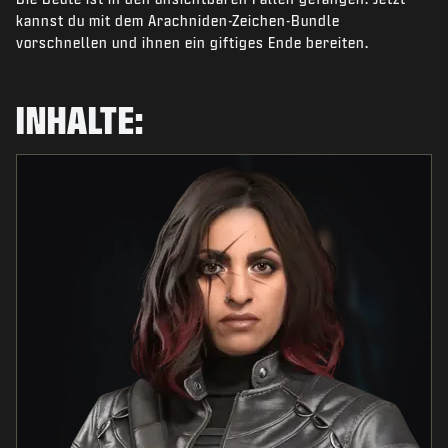
NEWS
kannst du mit dem Arachniden-Zeichen-Bundle
vorschnellen und ihnen ein giftiges Ende bereiten.
SHOP
ESPORTS
INHALTE:
KUNDENDIENST
|
ANMELDEN
JETZT REGISTRIEREN