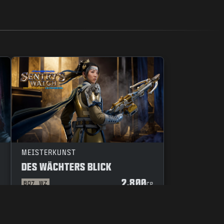
MEISTERKUNST
DES WÄCHTERS BLICK
2.800
BO7
WZ
P
CP
TENSREGELN
IHRE DATENSCHUTZOPTIONEN