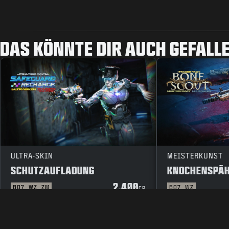
DAS KÖNNTE DIR AUCH GEFALLE
ULTRA-SKIN
MEISTERKUNST
SCHUTZAUFLADUNG
KNOCHENSPÄ
2.400
BO7
WZ
ZM
BO7
WZ
CP
RECHTLICHES
NUTZUNGSBEDINGUNGEN
DATEN