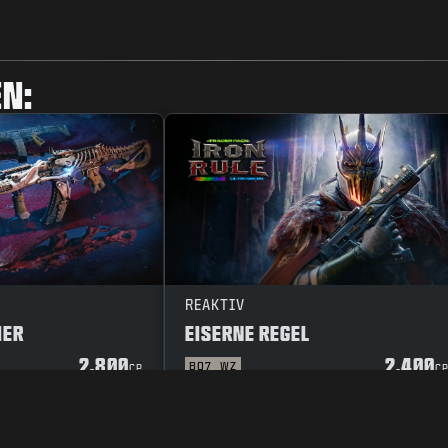
N:
REAKTIV
HER
EISERNE REGEL
2.800
2.400
BO7
WZ
CP
C
SCHUTZ
KARRIERE
COOKIE-RICHTLINIE
KUNDENDIENST
VERHAL