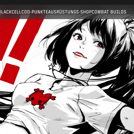
Kompatibel mit:
BO6
WZ
BLACKCELL
COD-PUNKTE
AUSRÜSTUNGS-SHOP
COMBAT BUILDS
SENDEN
KAUF BESTÄTIGEN
ABBRECHEN
Activision kann diese In-Game-Inhalte jederzeit
aktualisieren, ersetzen oder entfernen.