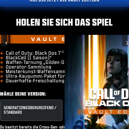
HOLEN SIE SICH DAS SPIEL
VAULT EDITION
Previous
◇
​Call of Duty: Black Ops 7
BlackCell (1 Saison)*
Waffen-Tarnung „Gilden-Überbrückung“
Operator-Sammlung
Meisterkunst-Waffensammlung
Ultra-Kaugummi-Paket für Zombies
Dauerhafte-Freischaltung-Token
WÄHLE DEINE VERSION:
GENERATIONSÜBERGREIFEND /
VAULT EDITION
STANDARD
Du besitzt bereits die Cross-Gen- oder Standard-Edition oder hast ein