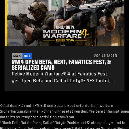
VOR 18 TAGEN
MW4
BO7
MW4 OPEN BETA, NEXT, FANATICS FEST, &
SERIALIZED CAMO
Relive Modern Warfare® 4 at Fanatics Fest,
get Open Beta and Call of Duty®: NEXT intel,
plus Nintendo® Switch 2 pre-order details and
a first-of-its-kind Serialized Weapon Camo pre-
order challenge.
​◇Auf dem PC sind TPM 2.0 und Secure Boot erforderlich; weitere
Sicherheitsmaßnahmen können umgesetzt werden. Weitere Informationen
unter https://support.activision.com/tpm.​
*Black Cell, Battle Pass, Call of Duty®-Punkte und Stufensprünge sind in
Black Ops 7 verfügbar, sobald der Saison 1-Battle Pass im Spiel verfügbar