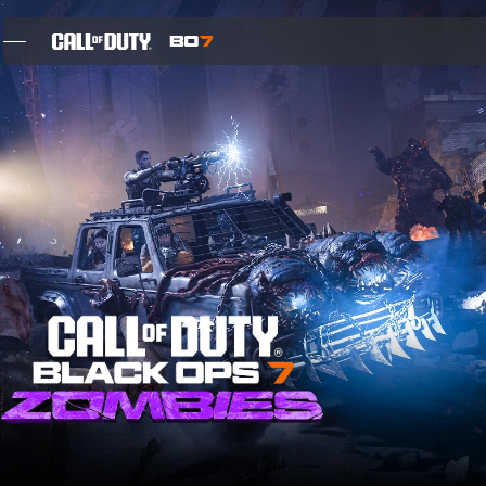
SKIP TO MAIN CONTENT
FEATURES
SAISON 05
GEHEIMDATEN-REGISTRIERUNG
BLOG
SPIELE
NEWS
SHOP