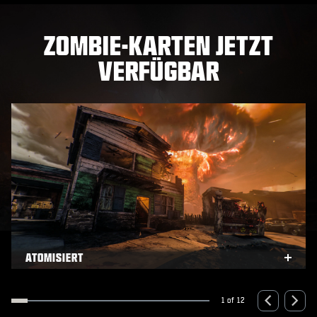
ZOMBIE-KARTEN JETZT
VERFÜGBAR
ATOMISIERT
xpand
Expa
1 of 12