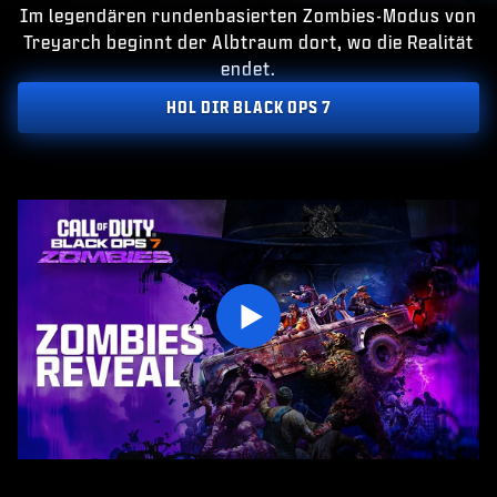
ESPORTS
Im legendären rundenbasierten Zombies-Modus von
Treyarch beginnt der Albtraum dort, wo die Realität
KUNDENDIENST
endet.
|
ANMELDEN
JETZT REGISTRIEREN
HOL DIR BLACK OPS 7
GEBURTSDATUM EINGEBEN
Play
SENDEN