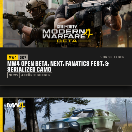
VOR 20 TAGEN
MW4
BO7
MW4 OPEN BETA, NEXT, FANATICS FEST, &
SERIALIZED CAMO
NEWS
ANKÜNDIGUNGEN