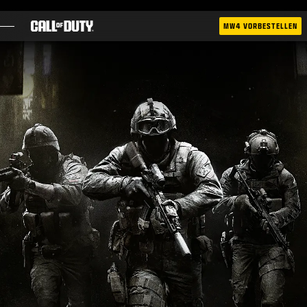
SKIP TO MAIN CONTENT
MW4 VORBESTELLEN
SPIELE
NEWS
SHOP
ESPORTS
KUNDENDIENST
|
ANMELDEN
JETZT REGISTRIEREN