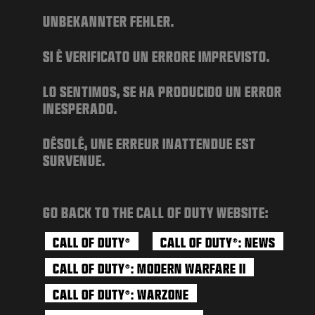
新闻
UNBEKANNTER FEHLER.
商店
SI È VERIFICATO UN ERRORE IMPREVISTO.
电竞
支援
LO SENTIMOS, SE HA PRODUCIDO UN ERROR
INESPERADO.
|
登录
注册
DÉSOLÉ, UNE ERREUR INATTENDUE EST
SURVENUE.
GO BACK TO THE CALL OF DUTY WEBSITE:
CALL OF DUTY
CALL OF DUTY
: NEWS
®
®
CALL OF DUTY
: MODERN WARFARE II
®
CALL OF DUTY
: WARZONE
®