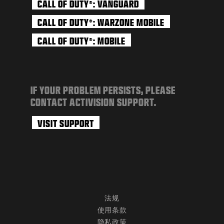
CALL OF DUTY
: VANGUARD
®
CALL OF DUTY
: WARZONE MOBILE
®
CALL OF DUTY
: MOBILE
®
IF YOUR PROBLEM PERSISTS, PLEASE
CONTACT ACTIVISION SUPPORT.
VISIT SUPPORT
法规
使用条款
隐私政策