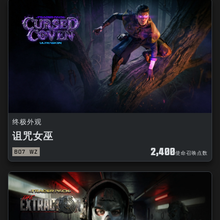
终极外观
诅咒女巫
2,400
BO7
WZ
使命召唤点数