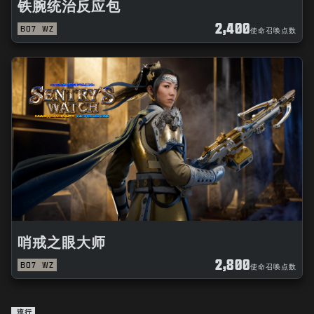
铁腕统治反应包
2,400
BO7
WZ
使命召唤点数
哨戒之眼大师
2,800
BO7
WZ
使命召唤点数
流行