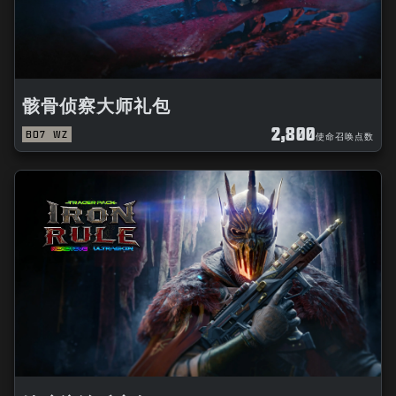
骸骨侦察大师礼包
2,800
BO7
WZ
使命召唤点数