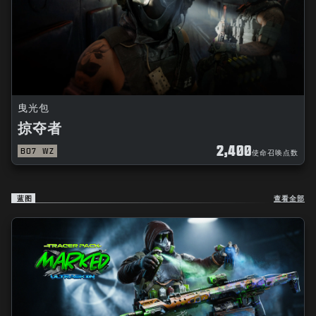
曳光包
掠夺者
2,400
BO7
WZ
使命召唤点数
蓝图
查看全部