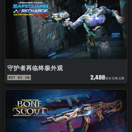
新闻
商店
电竞
支援
|
登录
注册
守护者再临终极外观
2,400
BO7
WZ
ZM
使命召唤点数