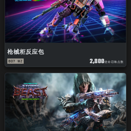
枪械柜反应包
2,800
BO7
WZ
使命召唤点数