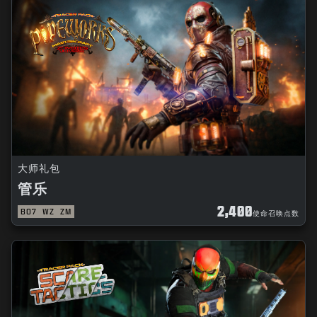
大师礼包
管乐
2,400
BO7
WZ
ZM
使命召唤点数