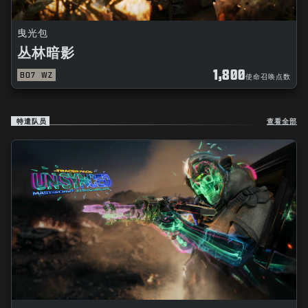
曳光包
丛林暗影
1,800
BO7
WZ
使命召唤点数
特遣队员
查看全部