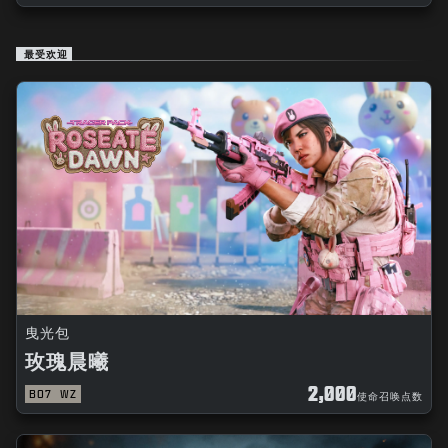
最受欢迎
曳光包
玫瑰晨曦
2,000
BO7
WZ
使命召唤点数