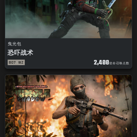
曳光包
恐吓战术
2,400
BO7
WZ
使命召唤点数