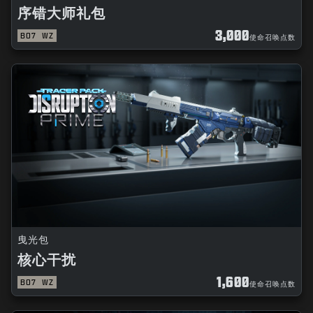
序错大师礼包
3,000
BO7
WZ
使命召唤点数
曳光包
核心干扰
1,600
BO7
WZ
使命召唤点数