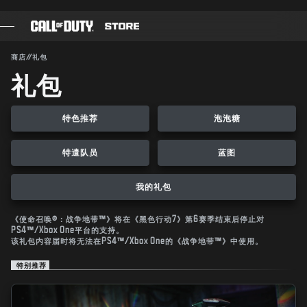
SKIP TO MAIN CONTENT
提交
商店
//
礼包
礼包
游戏
战斗通行证
特色推荐
泡泡糖
黑色组织
特遣队员
蓝图
使命召唤点数
我的礼包
装备商店
COMBAT BUILDS
《使命召唤®：战争地带™》将在《黑色行动7》第6赛季结束后停止对
PS4™/Xbox One平台的支持。
该礼包内容届时将无法在PS4™/Xbox One的《战争地带™》中使用。
特别推荐
游戏