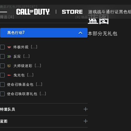
SKIP TO MAIN CONTENT
商店
//
礼包
//
BLUEPRINTS
游戏
战斗通行证
黑色
蓝图
筛选 (0)
(0) 物品
游戏
黑色行动7
本部分无礼包
新闻
黑色行动7
商店
终极外观
(...)
黑色行动6
反应
(...)
电竞
大师级迷彩
(...)
战争地带™
支援
曳光包
(...)
使命召唤基金包
(...)
使命召唤联赛礼包
(...)
特遣队员
蓝图