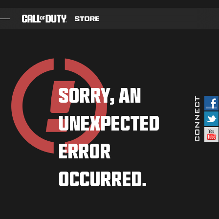
SKIP TO MAIN CONTENT
JOGOS
PASSE DE BATALHA
SORRY, AN
BLACKCELL
UNEXPECTED
PONTOS COD
LOJA DE EQUIPAMENTOS
ERROR
COMBAT BUILDS
OCCURRED.
JOGOS