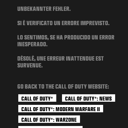
NOTÍCIAS
UNBEKANNTER FEHLER.
STORE
SI È VERIFICATO UN ERRORE IMPREVISTO.
ESPORTS
SUPORTE
LO SENTIMOS, SE HA PRODUCIDO UN ERROR
INESPERADO.
|
ENTRAR
INSCREVER-SE
DÉSOLÉ, UNE ERREUR INATTENDUE EST
SURVENUE.
GO BACK TO THE CALL OF DUTY WEBSITE:
CALL OF DUTY
CALL OF DUTY
: NEWS
®
®
CALL OF DUTY
: MODERN WARFARE II
®
CALL OF DUTY
: WARZONE
®