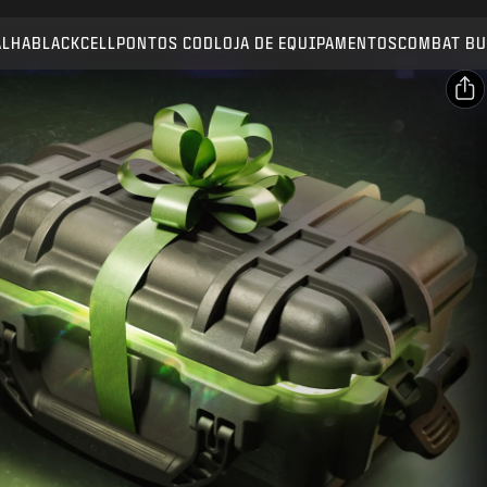
Compatível com:
BO7
WZ
ALHA
BLACKCELL
PONTOS COD
LOJA DE EQUIPAMENTOS
COMBAT BU
ENVIAR
CONFIRMAR COMPRA
COMPARTILHAR
CANCELAR
E-mail
Facebook
A Activision pode atualizar, substituir ou remover este
conteúdo do jogo a qualquer momento.
X
Copiar link