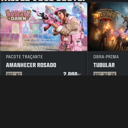
PACOTE TRAÇANTE
OBRA-PRIMA
AMANHECER ROSADO
TUBULAR
2.000
BO7
WZ
BO7
WZ
ZM
PC
INFORMAÇÕES LEGAIS
TERMOS DE SERVIÇO
POLÍTICA D