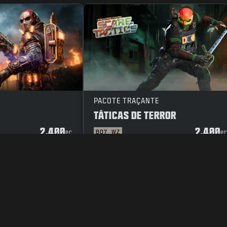
PACOTE TRAÇANTE
TÁTICAS DE TERROR
2.400
2.400
BO7
WZ
PC
P
E PRIVACIDADE
CARREIRAS
POLÍTICA DE COOKIES
SUPORTE
CÓ