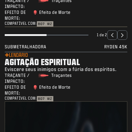
TRAÇANTE /
Traçantes
IMPACTO:
EFEITO DE
Efeito de Morte
MORTE:
COMPATÍVEL COM:
BO7
WZ
1 de 2
SUBMETRALHADORA
RYDEN 45K
LENDÁRIO
AGITAÇÃO ESPIRITUAL
Eviscere seus inimigos com a fúria dos espíritos.
TRAÇANTE /
Traçantes
IMPACTO:
EFEITO DE
Efeito de Morte
MORTE:
COMPATÍVEL COM:
BO7
WZ