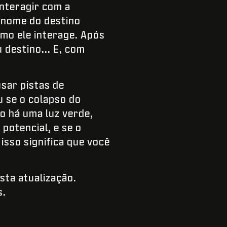
interagir com a
o nome do destino
mo ele interage. Após
destino... E, com
sar pistas de
u se o colapso do
o há uma luz verde,
 potencial, e se o
isso significa que você
sta atualização.
s.