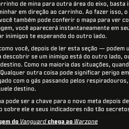
arrinho de mina para outra área do eixo, basta 
aminhar em direção ao carrinho. Ao fazer isso, 
 você também pode conferir o mapa para ver co
agem, você aparecerá instantaneamente em seu 
ar inimigos te esperando do outro lado.
omo você, depois de ler esta seção — podem u
a descobrir se um inimigo está do outro lado, o
o destino. Como na maioria das situações, quand
 Qualquer outra coisa pode significar perigo em
igado com o gás passando pelos respiradouros, 
quele destino.
a pode ser a chave para o novo meta depois de
 sobre ele e seus indicadores não tão secreto
agem do
Vanguard
chega ao
Warzone