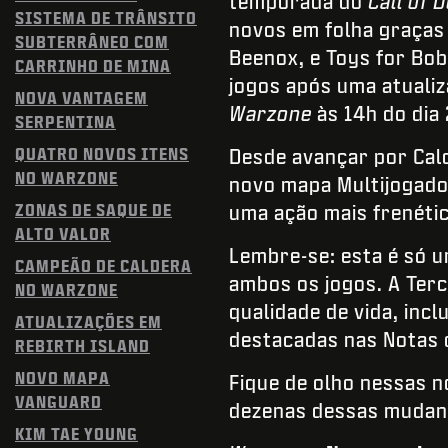
temporada do
Call of 
SISTEMA DE TRÂNSITO
novos em folha graça
SUBTERRÂNEO COM
Beenox, e Toys for Bob
CARRINHO DE MINA
jogos após uma atuali
NOVA VANTAGEM
Warzone
às 14h do dia 
SERPENTINA
QUATRO NOVOS ITENS
Desde avançar por Cal
NO WARZONE
novo mapa Multijogado
ZONAS DE SAQUE DE
uma ação mais frenéti
ALTO VALOR
Lembre-se: esta é só 
CAMPEÃO DE CALDERA
ambos os jogos. A Ter
NO WARZONE
qualidade de vida, in
ATUALIZAÇÕES EM
destacadas nas Notas d
REBIRTH ISLAND
NOVO MAPA
Fique de olho nessas 
VANGUARD
dezenas dessas mudanç
KIM TAE YOUNG