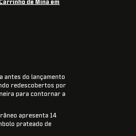
Carrinho de Mina em
ra antes do lançamento
endo redescobertos por
neira para contornar a
rrâneo apresenta 14
mbolo prateado de