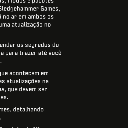
sos, modos e pacotes
, Sledgehammer Games,
á no ar em ambos os
uma atualização no
vendar os segredos do
a para trazer até você
d
.
 que acontecem em
s atualizações na
ne
, que devem ser
es.
mes, detalhando
.