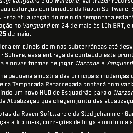
Duty: Vanguard
e do
Warzone
, vai trazer recur
s aos esforços combinados da Raven Software
. Esta atualização do meio da temporada estar
zação no
Vanguard
em 24 de maio às 15h BRT, e 
25 de maio.
dera em túneis de minas subterrâneas até des
r Sphere, essa entrega de conteúdo está pront
ca e novas formas de jogar
Warzone
e
Vanguar
uma pequena amostra das principais mudanças
ceira Temporada Recarregada contará com vária
cluindo um novo HUD de Esquadrão para o
Warzo
e Atualização que chegam junto das atualizaçõ
notas da Raven Software e da Sledgehammer Ga
as adicionais, correções de bugs e muito mais