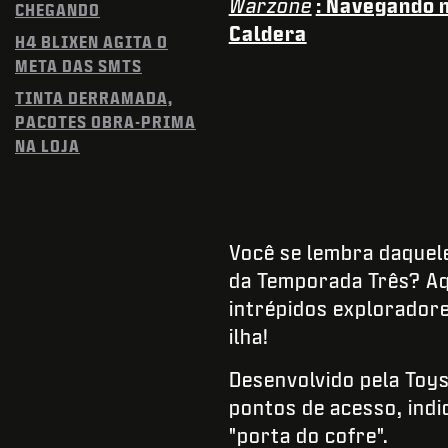
Warzone
: Navegando 
CHEGANDO
Caldera
H4 BLIXEN AGITA O
META DAS SMTS
TINTA DERRAMADA,
PACOTES OBRA-PRIMA
NA LOJA
Você se lembra daquele
da Temporada Três? Aq
intrépidos explorador
ilha!
Desenvolvido pela Toys
pontos de acesso, ind
"porta do cofre".