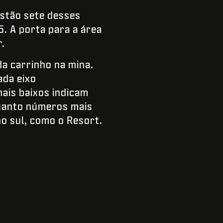
estão sete desses
5. A porta para a área
.
da carrinho na mina.
ada eixo
ais baixos indicam
quanto números mais
no sul, como o Resort.