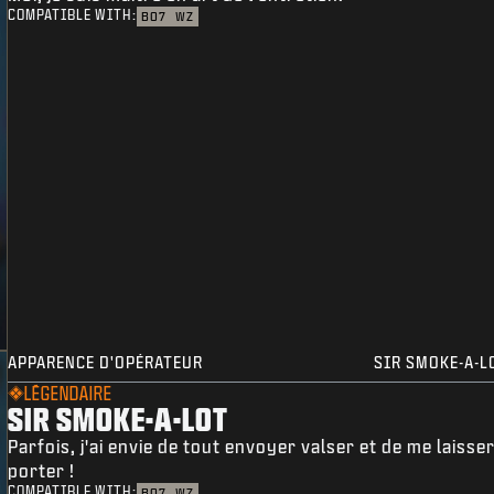
COMPATIBLE WITH:
BO7
WZ
APPARENCE D'OPÉRATEUR
SIR SMOKE-A-L
LÉGENDAIRE
SIR SMOKE-A-LOT
Parfois, j'ai envie de tout envoyer valser et de me laisse
porter !
COMPATIBLE WITH:
BO7
WZ