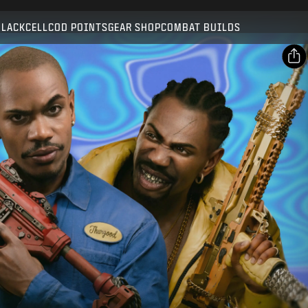
Compatible with:
BO7
WZ
BLACKCELL
COD POINTS
GEAR SHOP
COMBAT BUILDS
SUBMIT
CONFIRM PURCHASE
SHARE
Email
CANCEL
Facebook
Activision may update, replace, or remove this in-game
X
content at any time.
Copy Link