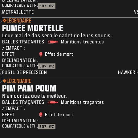
COMPATIBLE WITH:
BO7
WZ
MITRAILLETTE
V
LÉGENDAIRE
FUMÉE MORTELLE
Leur mal de dos sera le cadet de leurs soucis.
BALLES TRAÇANTES
Munitions traçantes
/ IMPACT :
EFFET
Effet de mort
D'ÉLIMINATION :
COMPATIBLE WITH:
BO7
WZ
FUSIL DE PRÉCISION
HAWKER 
LÉGENDAIRE
PIM PAM POUM
N'emportez que le meilleur.
BALLES TRAÇANTES
Munitions traçantes
/ IMPACT :
EFFET
Effet de mort
D'ÉLIMINATION :
COMPATIBLE WITH:
BO7
WZ