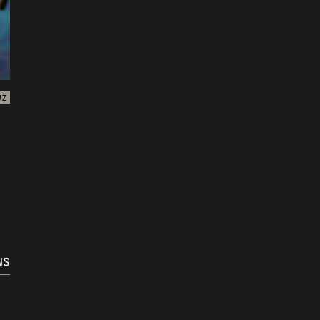
WZ
NS