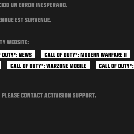
CIDO UN ERROR INESPERADO.
ENDUE EST SURVENUE.
TY WEBSITE:
F DUTY
: NEWS
CALL OF DUTY
: MODERN WARFARE II
®
®
CALL OF DUTY
: WARZONE MOBILE
CALL OF DUTY
®
®
, PLEASE CONTACT ACTIVISION SUPPORT.