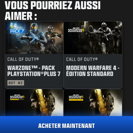
VOUS POURRIEZ AUSSI
AIMER :
CALL OF DUTY®
CALL OF DUTY®
WARZONE™ - PACK
MODERN WARFARE 4 -
PLAYSTATION®PLUS 7
ÉDITION STANDARD
BO7
WZ
ACHETER MAINTENANT
CALL OF DUTY®
CALL OF DUTY®