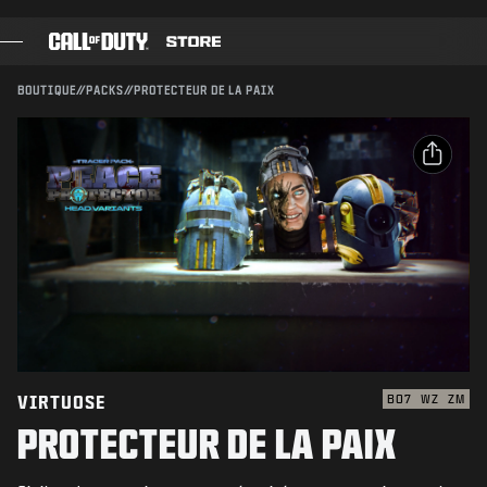
SKIP TO MAIN CONTENT
Compatible avec :
BO7
WZ
ZM
ENVOYER
BOUTIQUE
//
PACKS
//
PROTECTEUR DE LA PAIX
CONFIRMER L'ACHAT
JEUX
PASSE DE COMBAT
ANNULER
PARTAGER
BLACK CELL
Email
POINTS COD
Activision peut mettre à jour, remplacer ou supprimer
ce contenu en jeu à tout moment.
Facebook
BOUTIQUE D'ÉQUIPEMENT
X
COMBAT BUILDS
Copier le lien
VIRTUOSE
BO7
WZ
ZM
PROTECTEUR DE LA PAIX
JEUX