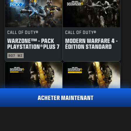
CALL OF DUTY®
CALL OF DUTY®
WARZONE™ - PACK
MODERN WARFARE 4 -
PLAYSTATION®PLUS 7
ÉDITION STANDARD
BO7
WZ
ACHETER MAINTENANT
CALL OF DUTY®
CALL OF DUTY®
MODERN WARFARE 4 -
MODERN WARFARE 4 -
MISE À NIVEAU
ÉDITION COFFRE
RÉACTIF
TRANSFUSION
2 800
COFFRE D'ARMES
D'ARMES
PC