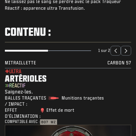
Ne laissez pas le sang se perdre avec le pack Traqueur
ACTUS
Réactif : apparence ultra Transfusion.
BOUTIQUE
ESPORTS
CONTENU :
ASSISTANCE
|
CONNEXION
S'INSCRIRE
1 sur 2
MITRAILLETTE
CARBON 57
ULTRA
ARTÉRIOLES
RÉACTIF
Saignez-les.
BALLES TRAÇANTES
Munitions traçantes
/ IMPACT :
EFFET
Effet de mort
D'ÉLIMINATION :
COMPATIBLE AVEC :
BO7
WZ