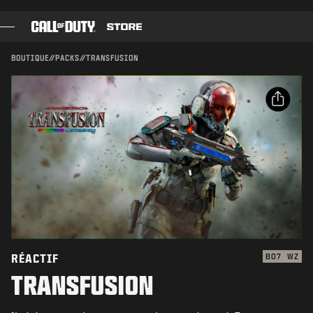
SKIP TO MAIN CONTENT
Compatible avec :
BO7
WZ
ENVOYER
BOUTIQUE
//
PACKS
//
TRANSFUSION
CONFIRMER L'ACHAT
JEUX
PASSE DE COMBAT
ANNULER
PARTAGER
BLACK CELL
Email
POINTS COD
Activision peut mettre à jour, remplacer ou supprimer
ce contenu en jeu à tout moment.
Facebook
BOUTIQUE D'ÉQUIPEMENT
X
COMBAT BUILDS
Copier le lien
RÉACTIF
BO7
WZ
TRANSFUSION
JEUX