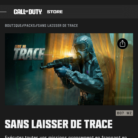
SKIP TO MAIN CONTENT
Compatible avec :
BO7
WZ
ENVOYER
BOUTIQUE
//
PACKS
//
SANS LAISSER DE TRACE
CONFIRMER L'ACHAT
JEUX
PASSE DE COMBAT
ANNULER
PARTAGER
BLACK CELL
Email
Activision peut mettre à jour, remplacer ou supprimer
POINTS COD
ce contenu en jeu à tout moment.
Facebook
BOUTIQUE D'ÉQUIPEMENT
X
COMBAT BUILDS
Copier le lien
BO7
WZ
SANS LAISSER DE TRACE
JEUX
Exécutez toutes vos missions proprement en frappant en