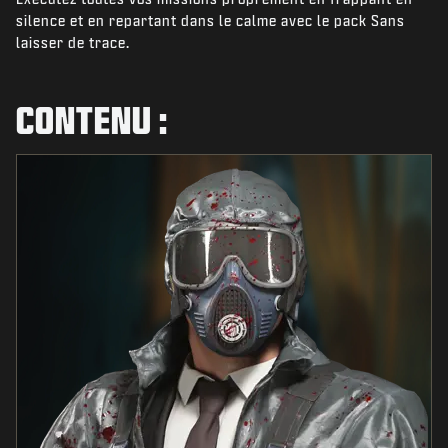
ACTUS
silence et en repartant dans le calme avec le pack Sans
laisser de trace.
BOUTIQUE
ESPORTS
CONTENU :
ASSISTANCE
|
CONNEXION
S'INSCRIRE